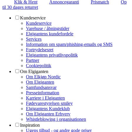
Klik & Hent
Annoncegaranti
Prismatch
Op
til 30 dages returret
Kundeservice
Kundeservice
Varehuse / åbningstider
Elgigantens kundefordele
Services
Information om spam/phishing-emails og SMS
Fortrydelsesret
Elgigantens privatlivspolitik
Partner
Cookiepolitik
Om Elgiganten
Om Elkjøp Nordic
Om Elgiganten
Samfundsansvar
Presseinformation
Karriere i Elgiganten
Fødevarestyrelsen smiley
Elgigantens Kundeklub
Om Elgiganten Erhverv
Whistleblowing i organisationen
Inspiration
Ugens tilbud - og andre gode priser