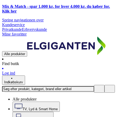
Mix & Match - spar 1.000 kr. for hver 4.000 kr. du køber for.
Klik
her
Spring navigationen over
Kundeservice
Privatkunde
Erhvervskunde
Mine favoritter
Alle produkter
Find butik
Log ind
Indkøbskurv
Alle produkter
TV, Lyd & Smart Home