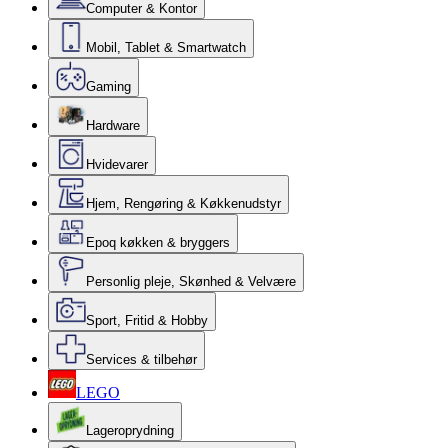
Computer & Kontor
Mobil, Tablet & Smartwatch
Gaming
Hardware
Hvidevarer
Hjem, Rengøring & Køkkenudstyr
Epoq køkken & bryggers
Personlig pleje, Skønhed & Velvære
Sport, Fritid & Hobby
Services & tilbehør
LEGO
Lageroprydning