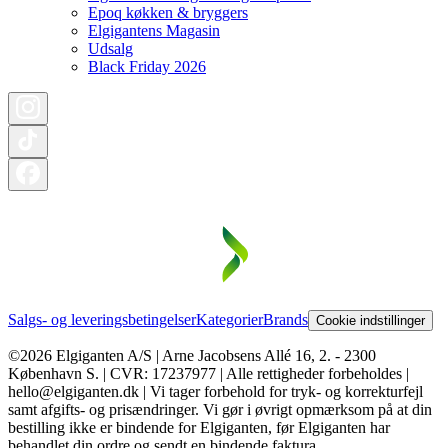
Epoq køkken & bryggers
Elgigantens Magasin
Udsalg
Black Friday 2026
Salgs- og leveringsbetingelser
Kategorier
Brands
Cookie indstillinger
©2026 Elgiganten A/S | Arne Jacobsens Allé 16, 2. - 2300
København S. | CVR: 17237977 | Alle rettigheder forbeholdes |
hello@elgiganten.dk | Vi tager forbehold for tryk- og korrekturfejl
samt afgifts- og prisændringer. Vi gør i øvrigt opmærksom på at din
bestilling ikke er bindende for Elgiganten, før Elgiganten har
behandlet din ordre og sendt en bindende faktura.