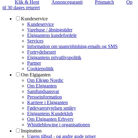
Klik & Hent
Annoncegaranti
Prismatch
Op
til 30 dages returret
Kundeservice
Kundeservice
Varehuse / åbningstider
Elgigantens kundefordele
Services
Information om spam/phishing-emails og SMS
Fortrydelsesret
Elgigantens privatlivspolitik
Partner
Cookiepolitik
Om Elgiganten
Om Elkjøp Nordic
Om Elgiganten
Samfundsansvar
Presseinformation
Karriere i Elgiganten
Fødevarestyrelsen smiley
Elgigantens Kundeklub
Om Elgiganten Erhverv
Whistleblowing i organisationen
Inspiration
Ugens tilbud - og andre gode priser