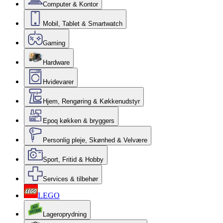
Computer & Kontor
Mobil, Tablet & Smartwatch
Gaming
Hardware
Hvidevarer
Hjem, Rengøring & Køkkenudstyr
Epoq køkken & bryggers
Personlig pleje, Skønhed & Velvære
Sport, Fritid & Hobby
Services & tilbehør
LEGO
Lageroprydning