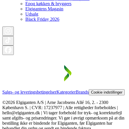
Epoq køkken & bryggers
Elgigantens Magasin
Udsalg
Black Friday 2026
Salgs- og leveringsbetingelser
Kategorier
Brands
Cookie indstillinger
©2026 Elgiganten A/S | Arne Jacobsens Allé 16, 2. - 2300
København S. | CVR: 17237977 | Alle rettigheder forbeholdes |
hello@elgiganten.dk | Vi tager forbehold for tryk- og korrekturfejl
samt afgifts- og prisændringer. Vi gør i øvrigt opmærksom på at din
bestilling ikke er bindende for Elgiganten, før Elgiganten har
behandlet din ordre og sendt en bindende faktura.