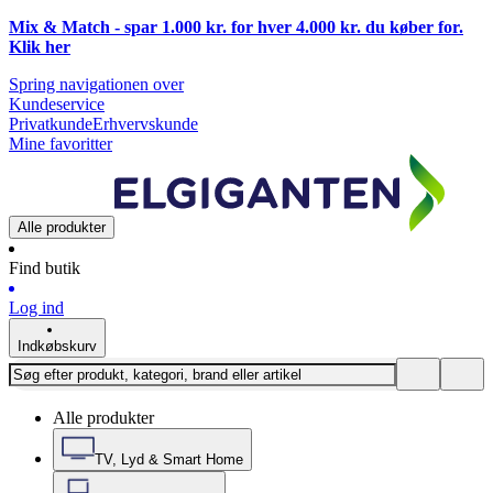
Mix & Match - spar 1.000 kr. for hver 4.000 kr. du køber for.
Klik
her
Spring navigationen over
Kundeservice
Privatkunde
Erhvervskunde
Mine favoritter
Alle produkter
Find butik
Log ind
Indkøbskurv
Alle produkter
TV, Lyd & Smart Home