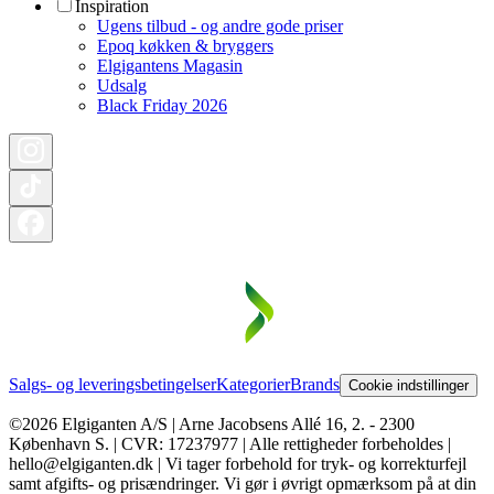
Inspiration
Ugens tilbud - og andre gode priser
Epoq køkken & bryggers
Elgigantens Magasin
Udsalg
Black Friday 2026
Salgs- og leveringsbetingelser
Kategorier
Brands
Cookie indstillinger
©2026 Elgiganten A/S | Arne Jacobsens Allé 16, 2. - 2300
København S. | CVR: 17237977 | Alle rettigheder forbeholdes |
hello@elgiganten.dk | Vi tager forbehold for tryk- og korrekturfejl
samt afgifts- og prisændringer. Vi gør i øvrigt opmærksom på at din