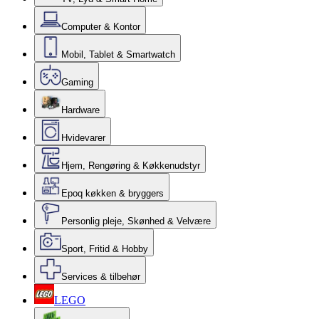
Computer & Kontor
Mobil, Tablet & Smartwatch
Gaming
Hardware
Hvidevarer
Hjem, Rengøring & Køkkenudstyr
Epoq køkken & bryggers
Personlig pleje, Skønhed & Velvære
Sport, Fritid & Hobby
Services & tilbehør
LEGO