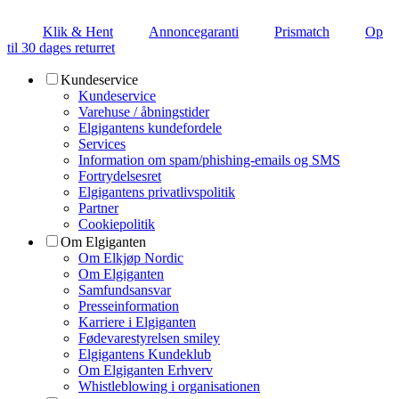
Klik & Hent
Annoncegaranti
Prismatch
Op
til 30 dages returret
Kundeservice
Kundeservice
Varehuse / åbningstider
Elgigantens kundefordele
Services
Information om spam/phishing-emails og SMS
Fortrydelsesret
Elgigantens privatlivspolitik
Partner
Cookiepolitik
Om Elgiganten
Om Elkjøp Nordic
Om Elgiganten
Samfundsansvar
Presseinformation
Karriere i Elgiganten
Fødevarestyrelsen smiley
Elgigantens Kundeklub
Om Elgiganten Erhverv
Whistleblowing i organisationen