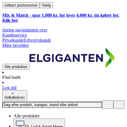
Indtast postnummer
Vælg
Mix & Match - spar 1.000 kr. for hver 4.000 kr. du køber for.
Klik
her
Spring navigationen over
Kundeservice
Privatkunde
Erhvervskunde
Mine favoritter
Alle produkter
Find butik
Log ind
Indkøbskurv
Alle produkter
TV, Lyd & Smart Home