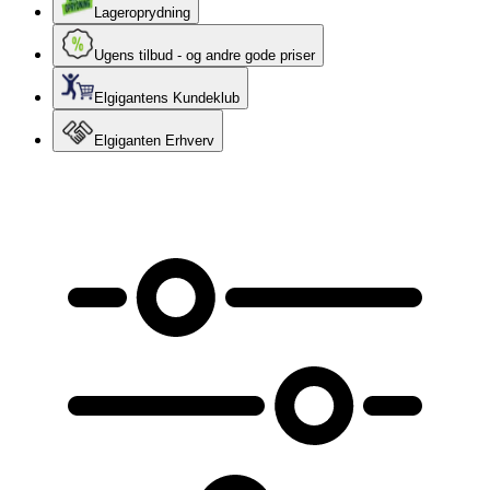
Lageroprydning
Ugens tilbud - og andre gode priser
Elgigantens Kundeklub
Elgiganten Erhverv