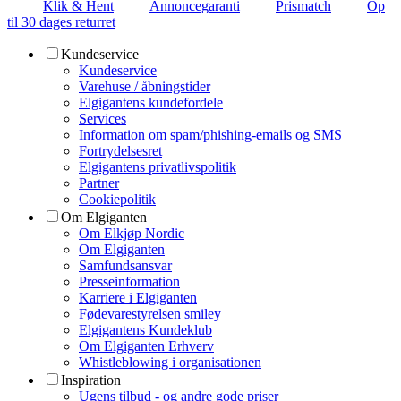
Klik & Hent
Annoncegaranti
Prismatch
Op
til 30 dages returret
Kundeservice
Kundeservice
Varehuse / åbningstider
Elgigantens kundefordele
Services
Information om spam/phishing-emails og SMS
Fortrydelsesret
Elgigantens privatlivspolitik
Partner
Cookiepolitik
Om Elgiganten
Om Elkjøp Nordic
Om Elgiganten
Samfundsansvar
Presseinformation
Karriere i Elgiganten
Fødevarestyrelsen smiley
Elgigantens Kundeklub
Om Elgiganten Erhverv
Whistleblowing i organisationen
Inspiration
Ugens tilbud - og andre gode priser