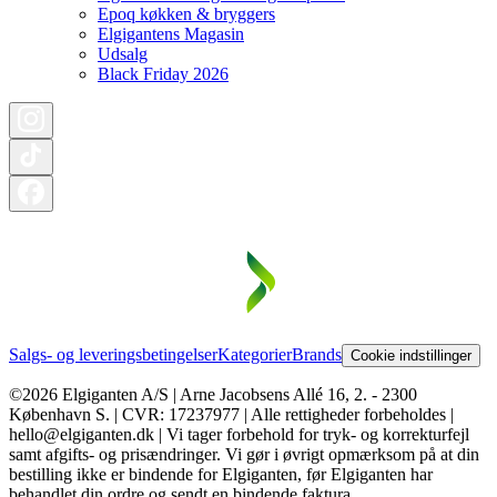
Epoq køkken & bryggers
Elgigantens Magasin
Udsalg
Black Friday 2026
Salgs- og leveringsbetingelser
Kategorier
Brands
Cookie indstillinger
©2026 Elgiganten A/S | Arne Jacobsens Allé 16, 2. - 2300
København S. | CVR: 17237977 | Alle rettigheder forbeholdes |
hello@elgiganten.dk | Vi tager forbehold for tryk- og korrekturfejl
samt afgifts- og prisændringer. Vi gør i øvrigt opmærksom på at din
bestilling ikke er bindende for Elgiganten, før Elgiganten har
behandlet din ordre og sendt en bindende faktura.