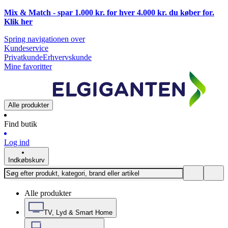
Mix & Match - spar 1.000 kr. for hver 4.000 kr. du køber for.
Klik
her
Spring navigationen over
Kundeservice
Privatkunde
Erhvervskunde
Mine favoritter
Alle produkter
Find butik
Log ind
Indkøbskurv
Alle produkter
TV, Lyd & Smart Home