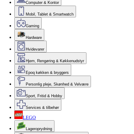
Computer & Kontor
Mobil, Tablet & Smartwatch
Gaming
Hardware
Hvidevarer
Hjem, Rengøring & Køkkenudstyr
Epoq køkken & bryggers
Personlig pleje, Skønhed & Velvære
Sport, Fritid & Hobby
Services & tilbehør
LEGO
Lageroprydning