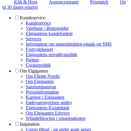
Klik & Hent
Annoncegaranti
Prismatch
Op
til 30 dages returret
Kundeservice
Kundeservice
Varehuse / åbningstider
Elgigantens kundefordele
Services
Information om spam/phishing-emails og SMS
Fortrydelsesret
Elgigantens privatlivspolitik
Partner
Cookiepolitik
Om Elgiganten
Om Elkjøp Nordic
Om Elgiganten
Samfundsansvar
Presseinformation
Karriere i Elgiganten
Fødevarestyrelsen smiley
Elgigantens Kundeklub
Om Elgiganten Erhverv
Whistleblowing i organisationen
Inspiration
Ugens tilbud - og andre gode priser