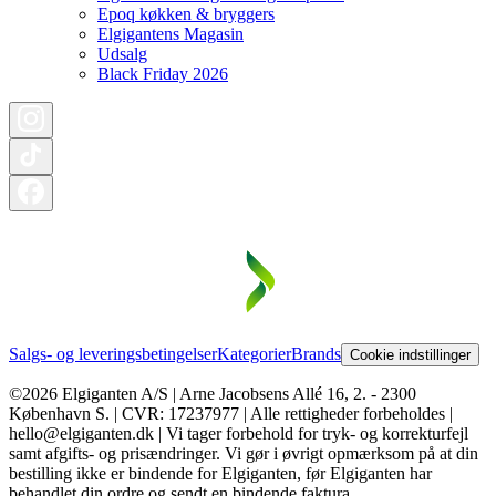
Epoq køkken & bryggers
Elgigantens Magasin
Udsalg
Black Friday 2026
Salgs- og leveringsbetingelser
Kategorier
Brands
Cookie indstillinger
©2026 Elgiganten A/S | Arne Jacobsens Allé 16, 2. - 2300
København S. | CVR: 17237977 | Alle rettigheder forbeholdes |
hello@elgiganten.dk | Vi tager forbehold for tryk- og korrekturfejl
samt afgifts- og prisændringer. Vi gør i øvrigt opmærksom på at din
bestilling ikke er bindende for Elgiganten, før Elgiganten har
behandlet din ordre og sendt en bindende faktura.