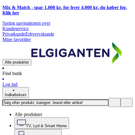
Mix & Match - spar 1.000 kr. for hver 4.000 kr. du køber for.
Klik
her
Spring navigationen over
Kundeservice
Privatkunde
Erhvervskunde
Mine favoritter
Alle produkter
Find butik
Log ind
Indkøbskurv
Alle produkter
TV, Lyd & Smart Home