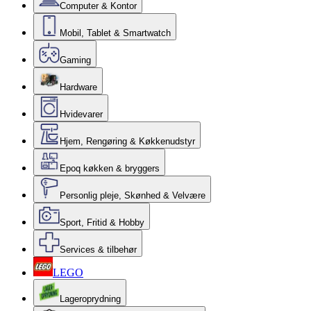
Computer & Kontor
Mobil, Tablet & Smartwatch
Gaming
Hardware
Hvidevarer
Hjem, Rengøring & Køkkenudstyr
Epoq køkken & bryggers
Personlig pleje, Skønhed & Velvære
Sport, Fritid & Hobby
Services & tilbehør
LEGO
Lageroprydning