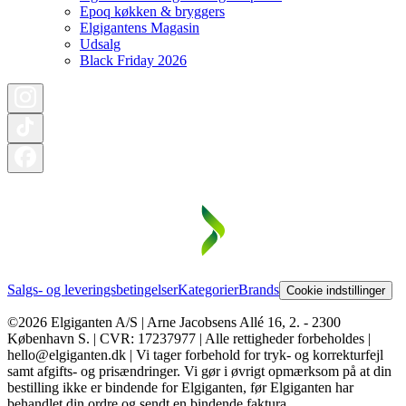
Epoq køkken & bryggers
Elgigantens Magasin
Udsalg
Black Friday 2026
Salgs- og leveringsbetingelser
Kategorier
Brands
Cookie indstillinger
©2026 Elgiganten A/S | Arne Jacobsens Allé 16, 2. - 2300
København S. | CVR: 17237977 | Alle rettigheder forbeholdes |
hello@elgiganten.dk | Vi tager forbehold for tryk- og korrekturfejl
samt afgifts- og prisændringer. Vi gør i øvrigt opmærksom på at din
bestilling ikke er bindende for Elgiganten, før Elgiganten har
behandlet din ordre og sendt en bindende faktura.