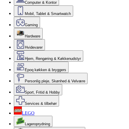
Computer & Kontor
Mobil, Tablet & Smartwatch
Gaming
Hardware
Hvidevarer
Hjem, Rengøring & Køkkenudstyr
Epoq køkken & bryggers
Personlig pleje, Skønhed & Velvære
Sport, Fritid & Hobby
Services & tilbehør
LEGO
Lageroprydning