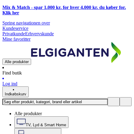
Mix & Match - spar 1.000 kr. for hver 4.000 kr. du køber for.
Klik
her
Spring navigationen over
Kundeservice
Privatkunde
Erhvervskunde
Mine favoritter
Alle produkter
Find butik
Log ind
Indkøbskurv
Alle produkter
TV, Lyd & Smart Home