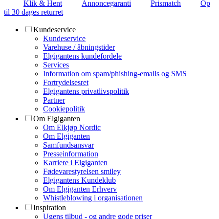
Klik & Hent
Annoncegaranti
Prismatch
Op
til 30 dages returret
Kundeservice
Kundeservice
Varehuse / åbningstider
Elgigantens kundefordele
Services
Information om spam/phishing-emails og SMS
Fortrydelsesret
Elgigantens privatlivspolitik
Partner
Cookiepolitik
Om Elgiganten
Om Elkjøp Nordic
Om Elgiganten
Samfundsansvar
Presseinformation
Karriere i Elgiganten
Fødevarestyrelsen smiley
Elgigantens Kundeklub
Om Elgiganten Erhverv
Whistleblowing i organisationen
Inspiration
Ugens tilbud - og andre gode priser