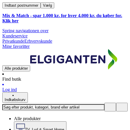
Indtast postnummer
Vælg
Mix & Match - spar 1.000 kr. for hver 4.000 kr. du køber for.
Klik
her
Spring navigationen over
Kundeservice
Privatkunde
Erhvervskunde
Mine favoritter
Alle produkter
Find butik
Log ind
Indkøbskurv
Alle produkter
TV, Lyd & Smart Home