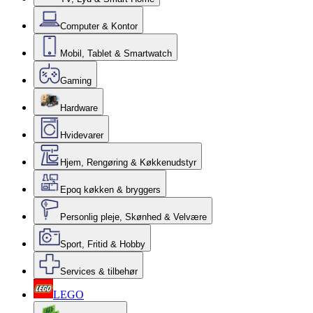
Computer & Kontor
Mobil, Tablet & Smartwatch
Gaming
Hardware
Hvidevarer
Hjem, Rengøring & Køkkenudstyr
Epoq køkken & bryggers
Personlig pleje, Skønhed & Velvære
Sport, Fritid & Hobby
Services & tilbehør
LEGO