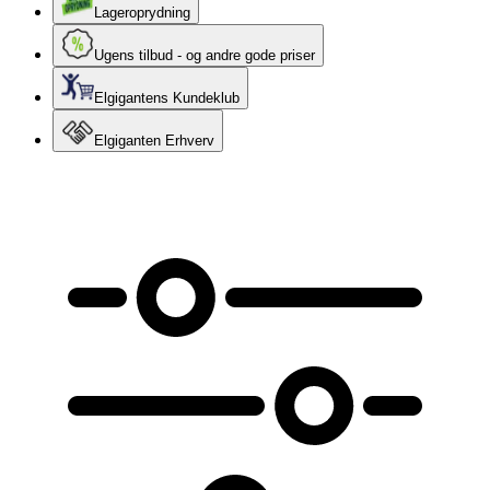
Lageroprydning
Ugens tilbud - og andre gode priser
Elgigantens Kundeklub
Elgiganten Erhverv