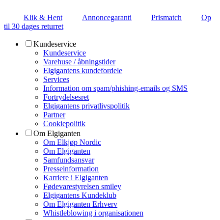
Klik & Hent
Annoncegaranti
Prismatch
Op
til 30 dages returret
Kundeservice
Kundeservice
Varehuse / åbningstider
Elgigantens kundefordele
Services
Information om spam/phishing-emails og SMS
Fortrydelsesret
Elgigantens privatlivspolitik
Partner
Cookiepolitik
Om Elgiganten
Om Elkjøp Nordic
Om Elgiganten
Samfundsansvar
Presseinformation
Karriere i Elgiganten
Fødevarestyrelsen smiley
Elgigantens Kundeklub
Om Elgiganten Erhverv
Whistleblowing i organisationen