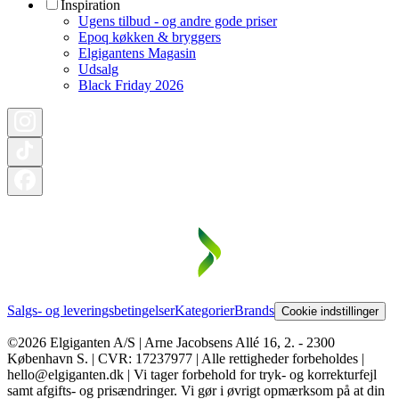
Inspiration
Ugens tilbud - og andre gode priser
Epoq køkken & bryggers
Elgigantens Magasin
Udsalg
Black Friday 2026
Salgs- og leveringsbetingelser
Kategorier
Brands
Cookie indstillinger
©2026 Elgiganten A/S | Arne Jacobsens Allé 16, 2. - 2300
København S. | CVR: 17237977 | Alle rettigheder forbeholdes |
hello@elgiganten.dk | Vi tager forbehold for tryk- og korrekturfejl
samt afgifts- og prisændringer. Vi gør i øvrigt opmærksom på at din