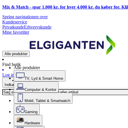
Mix & Match - spar 1.000 kr. for hver 4.000 kr. du køber for. Kl
Spring navigationen over
Kundeservice
Privatkunde
Erhvervskunde
Mine favoritter
Alle produkter
Find butik
Alle produkter
Log ind
TV, Lyd & Smart Home
Indkøbskurv
Computer & Kontor
Mobil, Tablet & Smartwatch
Gaming
Hardware