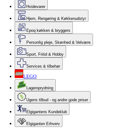
Hvidevarer
Hjem, Rengøring & Køkkenudstyr
Epoq køkken & bryggers
Personlig pleje, Skønhed & Velvære
Sport, Fritid & Hobby
Services & tilbehør
LEGO
Lageroprydning
Ugens tilbud - og andre gode priser
Elgigantens Kundeklub
Elgiganten Erhverv