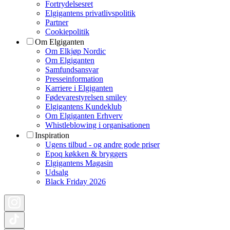
Fortrydelsesret
Elgigantens privatlivspolitik
Partner
Cookiepolitik
Om Elgiganten
Om Elkjøp Nordic
Om Elgiganten
Samfundsansvar
Presseinformation
Karriere i Elgiganten
Fødevarestyrelsen smiley
Elgigantens Kundeklub
Om Elgiganten Erhverv
Whistleblowing i organisationen
Inspiration
Ugens tilbud - og andre gode priser
Epoq køkken & bryggers
Elgigantens Magasin
Udsalg
Black Friday 2026