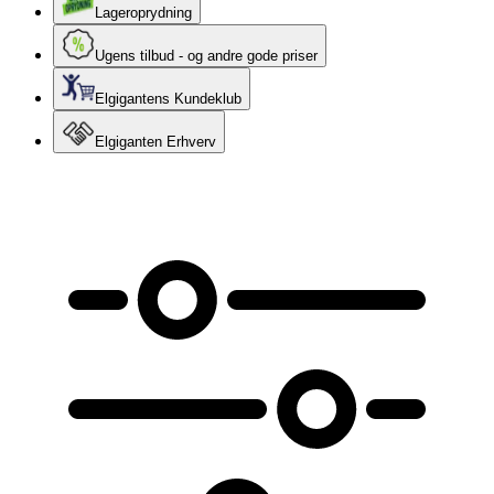
Lageroprydning
Ugens tilbud - og andre gode priser
Elgigantens Kundeklub
Elgiganten Erhverv