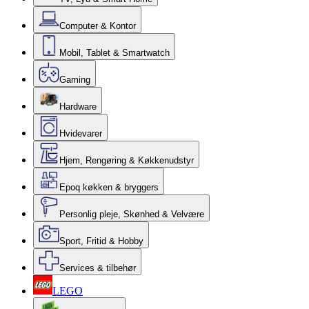
Computer & Kontor
Mobil, Tablet & Smartwatch
Gaming
Hardware
Hvidevarer
Hjem, Rengøring & Køkkenudstyr
Epoq køkken & bryggers
Personlig pleje, Skønhed & Velvære
Sport, Fritid & Hobby
Services & tilbehør
LEGO