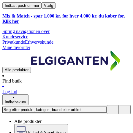
Indtast postnummer
Vælg
Mix & Match - spar 1.000 kr. for hver 4.000 kr. du køber for.
Klik
her
Spring navigationen over
Kundeservice
Privatkunde
Erhvervskunde
Mine favoritter
Alle produkter
Find butik
Log ind
Indkøbskurv
Alle produkter
TV, Lyd & Smart Home