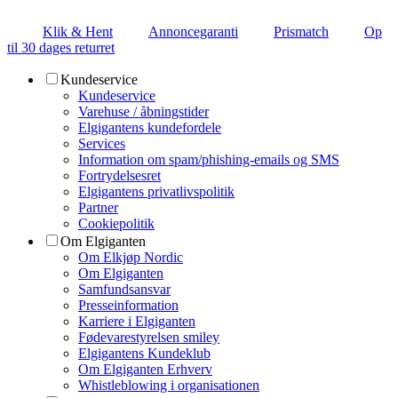
Klik & Hent
Annoncegaranti
Prismatch
Op
til 30 dages returret
Kundeservice
Kundeservice
Varehuse / åbningstider
Elgigantens kundefordele
Services
Information om spam/phishing-emails og SMS
Fortrydelsesret
Elgigantens privatlivspolitik
Partner
Cookiepolitik
Om Elgiganten
Om Elkjøp Nordic
Om Elgiganten
Samfundsansvar
Presseinformation
Karriere i Elgiganten
Fødevarestyrelsen smiley
Elgigantens Kundeklub
Om Elgiganten Erhverv
Whistleblowing i organisationen