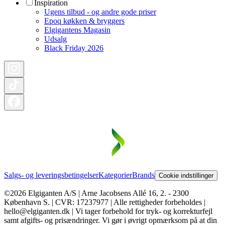
Inspiration
Ugens tilbud - og andre gode priser
Epoq køkken & bryggers
Elgigantens Magasin
Udsalg
Black Friday 2026
Salgs- og leveringsbetingelser
Kategorier
Brands
Cookie indstillinger
©2026 Elgiganten A/S | Arne Jacobsens Allé 16, 2. - 2300
København S. | CVR: 17237977 | Alle rettigheder forbeholdes |
hello@elgiganten.dk | Vi tager forbehold for tryk- og korrekturfejl
samt afgifts- og prisændringer. Vi gør i øvrigt opmærksom på at din