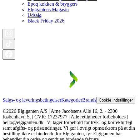
Epoq køkken & bryggers
Elgigantens Magasin
Udsalg
Black Friday 2026
Salgs- og leveringsbetingelser
Kategorier
Brands
Cookie indstillinger
©2026 Elgiganten A/S | Arne Jacobsens Allé 16, 2. - 2300
København S. | CVR: 17237977 | Alle rettigheder forbeholdes |
hello@elgiganten.dk | Vi tager forbehold for tryk- og korrekturfejl
samt afgifts- og prisændringer. Vi gør i øvrigt opmærksom på at din
bestilling ikke er bindende for Elgiganten, før Elgiganten har
behandlet din ordre og sendt en bindende faktura.