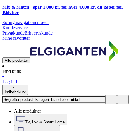
Mix & Match - spar 1.000 kr. for hver 4.000 kr. du køber for.
Klik
her
Spring navigationen over
Kundeservice
Privatkunde
Erhvervskunde
Mine favoritter
Alle produkter
Find butik
Log ind
Indkøbskurv
Alle produkter
TV, Lyd & Smart Home