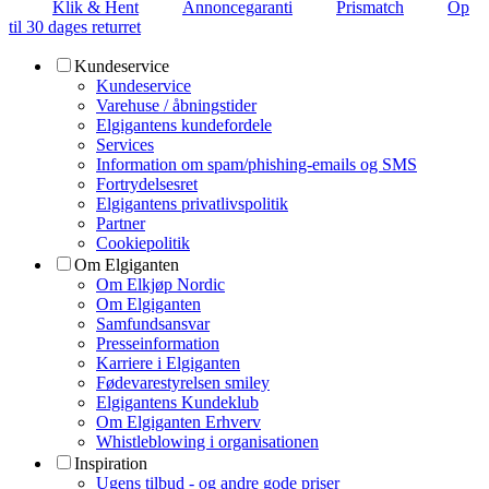
Klik & Hent
Annoncegaranti
Prismatch
Op
til 30 dages returret
Kundeservice
Kundeservice
Varehuse / åbningstider
Elgigantens kundefordele
Services
Information om spam/phishing-emails og SMS
Fortrydelsesret
Elgigantens privatlivspolitik
Partner
Cookiepolitik
Om Elgiganten
Om Elkjøp Nordic
Om Elgiganten
Samfundsansvar
Presseinformation
Karriere i Elgiganten
Fødevarestyrelsen smiley
Elgigantens Kundeklub
Om Elgiganten Erhverv
Whistleblowing i organisationen
Inspiration
Ugens tilbud - og andre gode priser