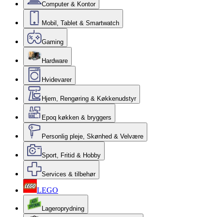
Computer & Kontor
Mobil, Tablet & Smartwatch
Gaming
Hardware
Hvidevarer
Hjem, Rengøring & Køkkenudstyr
Epoq køkken & bryggers
Personlig pleje, Skønhed & Velvære
Sport, Fritid & Hobby
Services & tilbehør
LEGO
Lageroprydning