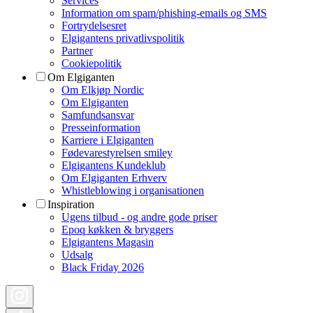
Services
Information om spam/phishing-emails og SMS
Fortrydelsesret
Elgigantens privatlivspolitik
Partner
Cookiepolitik
Om Elgiganten
Om Elkjøp Nordic
Om Elgiganten
Samfundsansvar
Presseinformation
Karriere i Elgiganten
Fødevarestyrelsen smiley
Elgigantens Kundeklub
Om Elgiganten Erhverv
Whistleblowing i organisationen
Inspiration
Ugens tilbud - og andre gode priser
Epoq køkken & bryggers
Elgigantens Magasin
Udsalg
Black Friday 2026