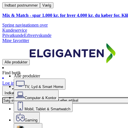
Indtast postnummer
Vælg
Mix & Match - spar 1.000 kr. for hver 4.000 kr. du køber for. Kl
Spring navigationen over
Kundeservice
Privatkunde
Erhvervskunde
Mine favoritter
Alle produkter
Find butik
Alle produkter
Log ind
TV, Lyd & Smart Home
Indkøbskurv
Computer & Kontor
Mobil, Tablet & Smartwatch
Gaming