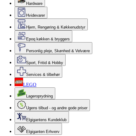
Hardware
Hvidevarer
Hjem, Rengøring & Køkkenudstyr
Epoq køkken & bryggers
Personlig pleje, Skønhed & Velvære
Sport, Fritid & Hobby
Services & tilbehør
LEGO
Lageroprydning
Ugens tilbud - og andre gode priser
Elgigantens Kundeklub
Elgiganten Erhverv