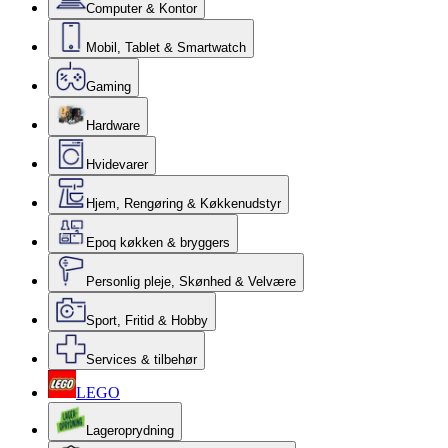
Computer & Kontor
Mobil, Tablet & Smartwatch
Gaming
Hardware
Hvidevarer
Hjem, Rengøring & Køkkenudstyr
Epoq køkken & bryggers
Personlig pleje, Skønhed & Velvære
Sport, Fritid & Hobby
Services & tilbehør
LEGO
Lageroprydning