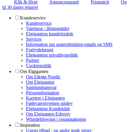
Klik & Hent
Annoncegaranti
Prismatch
Op
til 30 dages returret
Kundeservice
Kundeservice
Varehuse / åbningstider
Elgigantens kundefordele
Services
Information om spam/phishing-emails og SMS
Fortrydelsesret
Elgigantens privatlivspolitik
Partner
Cookiepolitik
Om Elgiganten
Om Elkjøp Nordic
Om Elgiganten
Samfundsansvar
Presseinformation
Karriere i Elgiganten
Fødevarestyrelsen smiley
Elgigantens Kundeklub
Om Elgiganten Erhverv
Whistleblowing i organisationen
Inspiration
Ugens tilbud - og andre gode priser