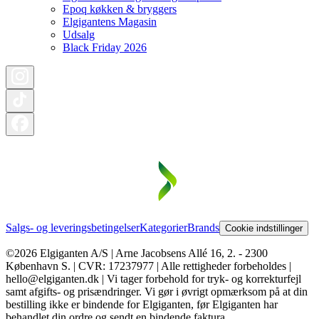
Epoq køkken & bryggers
Elgigantens Magasin
Udsalg
Black Friday 2026
Salgs- og leveringsbetingelser
Kategorier
Brands
Cookie indstillinger
©2026 Elgiganten A/S | Arne Jacobsens Allé 16, 2. - 2300
København S. | CVR: 17237977 | Alle rettigheder forbeholdes |
hello@elgiganten.dk | Vi tager forbehold for tryk- og korrekturfejl
samt afgifts- og prisændringer. Vi gør i øvrigt opmærksom på at din
bestilling ikke er bindende for Elgiganten, før Elgiganten har
behandlet din ordre og sendt en bindende faktura.