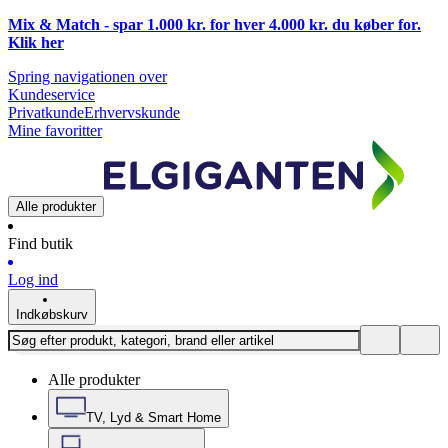
Mix & Match - spar 1.000 kr. for hver 4.000 kr. du køber for.
Klik
her
Spring navigationen over
Kundeservice
Privatkunde
Erhvervskunde
Mine favoritter
Alle produkter
Find butik
Log ind
Indkøbskurv
Alle produkter
TV, Lyd & Smart Home