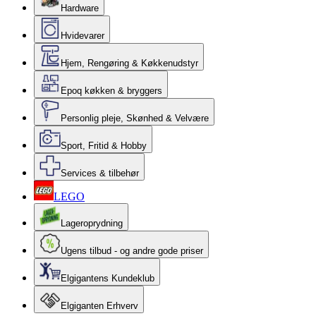
Hardware
Hvidevarer
Hjem, Rengøring & Køkkenudstyr
Epoq køkken & bryggers
Personlig pleje, Skønhed & Velvære
Sport, Fritid & Hobby
Services & tilbehør
LEGO
Lageroprydning
Ugens tilbud - og andre gode priser
Elgigantens Kundeklub
Elgiganten Erhverv