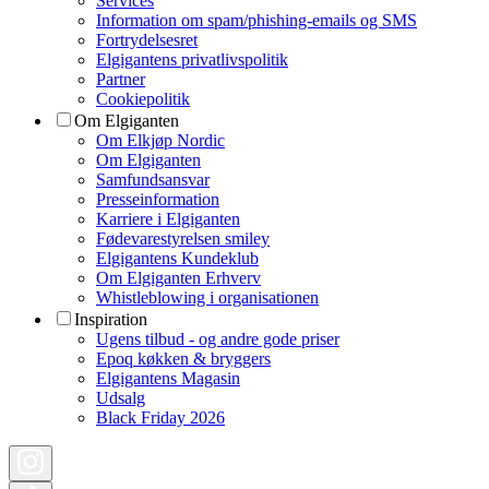
Services
Information om spam/phishing-emails og SMS
Fortrydelsesret
Elgigantens privatlivspolitik
Partner
Cookiepolitik
Om Elgiganten
Om Elkjøp Nordic
Om Elgiganten
Samfundsansvar
Presseinformation
Karriere i Elgiganten
Fødevarestyrelsen smiley
Elgigantens Kundeklub
Om Elgiganten Erhverv
Whistleblowing i organisationen
Inspiration
Ugens tilbud - og andre gode priser
Epoq køkken & bryggers
Elgigantens Magasin
Udsalg
Black Friday 2026