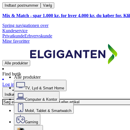
Indtast postnummer
Vælg
Mix & Match - spar 1.000 kr. for hver 4.000 kr. du køber for. Kl
Spring navigationen over
Kundeservice
Privatkunde
Erhvervskunde
Mine favoritter
Alle produkter
Find butik
Alle produkter
Log ind
TV, Lyd & Smart Home
Indkøbskurv
Computer & Kontor
Mobil, Tablet & Smartwatch
Gaming