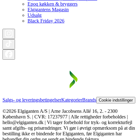
Epoq køkken & bryggers
Elgigantens Magasin
Udsalg
Black Friday 2026
Salgs- og leveringsbetingelser
Kategorier
Brands
Cookie indstillinger
©2026 Elgiganten A/S | Arne Jacobsens Allé 16, 2. - 2300
København S. | CVR: 17237977 | Alle rettigheder forbeholdes |
hello@elgiganten.dk | Vi tager forbehold for tryk- og korrekturfejl
samt afgifts- og prisændringer. Vi gør i øvrigt opmærksom på at din
bestilling ikke er bindende for Elgiganten, før Elgiganten har
behandlet din ordre og sendt en bindende faktura.