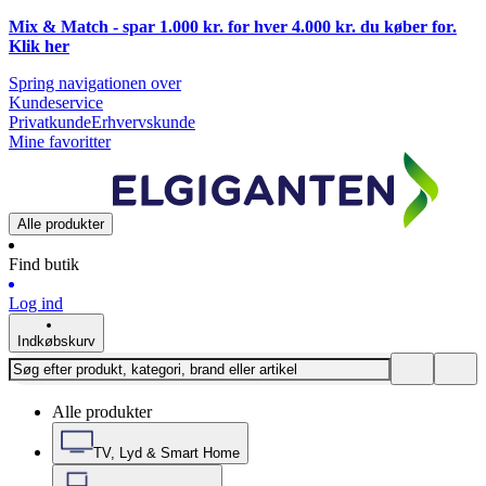
Mix & Match - spar 1.000 kr. for hver 4.000 kr. du køber for.
Klik
her
Spring navigationen over
Kundeservice
Privatkunde
Erhvervskunde
Mine favoritter
Alle produkter
Find butik
Log ind
Indkøbskurv
Alle produkter
TV, Lyd & Smart Home