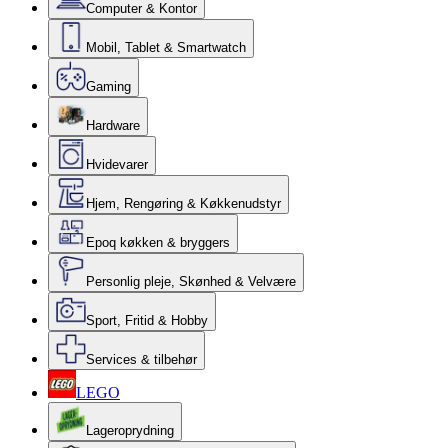
Computer & Kontor
Mobil, Tablet & Smartwatch
Gaming
Hardware
Hvidevarer
Hjem, Rengøring & Køkkenudstyr
Epoq køkken & bryggers
Personlig pleje, Skønhed & Velvære
Sport, Fritid & Hobby
Services & tilbehør
LEGO
Lageroprydning