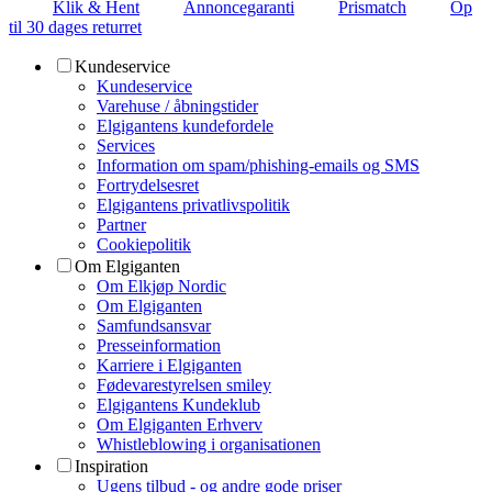
Klik & Hent
Annoncegaranti
Prismatch
Op
til 30 dages returret
Kundeservice
Kundeservice
Varehuse / åbningstider
Elgigantens kundefordele
Services
Information om spam/phishing-emails og SMS
Fortrydelsesret
Elgigantens privatlivspolitik
Partner
Cookiepolitik
Om Elgiganten
Om Elkjøp Nordic
Om Elgiganten
Samfundsansvar
Presseinformation
Karriere i Elgiganten
Fødevarestyrelsen smiley
Elgigantens Kundeklub
Om Elgiganten Erhverv
Whistleblowing i organisationen
Inspiration
Ugens tilbud - og andre gode priser