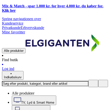
Mix & Match - spar 1.000 kr. for hver 4.000 kr. du køber for.
Klik
her
Spring navigationen over
Kundeservice
Privatkunde
Erhvervskunde
Mine favoritter
Alle produkter
Find butik
Log ind
Indkøbskurv
Alle produkter
TV, Lyd & Smart Home