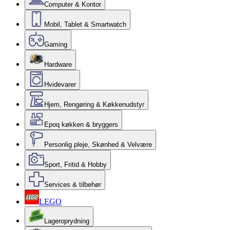
Computer & Kontor
Mobil, Tablet & Smartwatch
Gaming
Hardware
Hvidevarer
Hjem, Rengøring & Køkkenudstyr
Epoq køkken & bryggers
Personlig pleje, Skønhed & Velvære
Sport, Fritid & Hobby
Services & tilbehør
LEGO
Lageroprydning