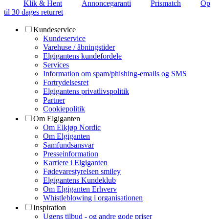
Klik & Hent
Annoncegaranti
Prismatch
Op
til 30 dages returret
Kundeservice
Kundeservice
Varehuse / åbningstider
Elgigantens kundefordele
Services
Information om spam/phishing-emails og SMS
Fortrydelsesret
Elgigantens privatlivspolitik
Partner
Cookiepolitik
Om Elgiganten
Om Elkjøp Nordic
Om Elgiganten
Samfundsansvar
Presseinformation
Karriere i Elgiganten
Fødevarestyrelsen smiley
Elgigantens Kundeklub
Om Elgiganten Erhverv
Whistleblowing i organisationen
Inspiration
Ugens tilbud - og andre gode priser