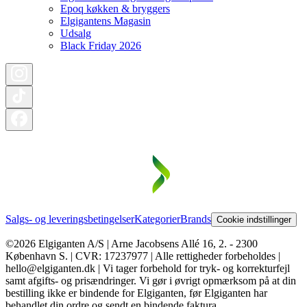
Epoq køkken & bryggers
Elgigantens Magasin
Udsalg
Black Friday 2026
Salgs- og leveringsbetingelser
Kategorier
Brands
Cookie indstillinger
©2026 Elgiganten A/S | Arne Jacobsens Allé 16, 2. - 2300
København S. | CVR: 17237977 | Alle rettigheder forbeholdes |
hello@elgiganten.dk | Vi tager forbehold for tryk- og korrekturfejl
samt afgifts- og prisændringer. Vi gør i øvrigt opmærksom på at din
bestilling ikke er bindende for Elgiganten, før Elgiganten har
behandlet din ordre og sendt en bindende faktura.