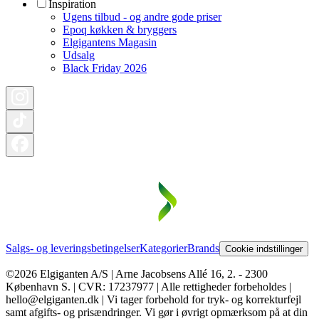
Inspiration
Ugens tilbud - og andre gode priser
Epoq køkken & bryggers
Elgigantens Magasin
Udsalg
Black Friday 2026
Salgs- og leveringsbetingelser
Kategorier
Brands
Cookie indstillinger
©2026 Elgiganten A/S | Arne Jacobsens Allé 16, 2. - 2300
København S. | CVR: 17237977 | Alle rettigheder forbeholdes |
hello@elgiganten.dk | Vi tager forbehold for tryk- og korrekturfejl
samt afgifts- og prisændringer. Vi gør i øvrigt opmærksom på at din