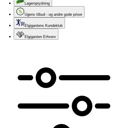
Lageroprydning
Ugens tilbud - og andre gode priser
Elgigantens Kundeklub
Elgiganten Erhverv