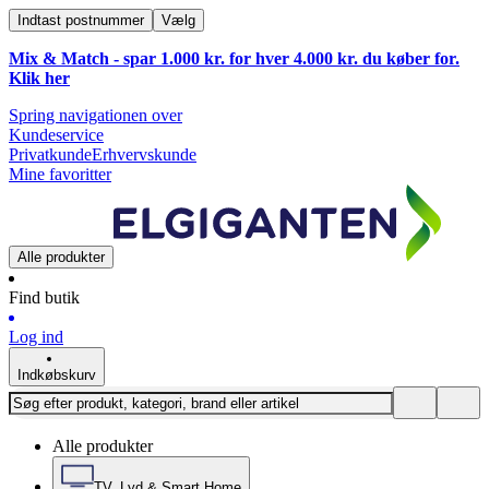
Indtast postnummer
Vælg
Mix & Match - spar 1.000 kr. for hver 4.000 kr. du køber for.
Klik
her
Spring navigationen over
Kundeservice
Privatkunde
Erhvervskunde
Mine favoritter
Alle produkter
Find butik
Log ind
Indkøbskurv
Alle produkter
TV, Lyd & Smart Home