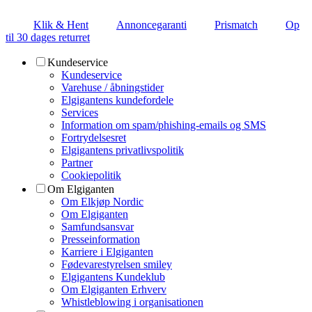
Klik & Hent
Annoncegaranti
Prismatch
Op
til 30 dages returret
Kundeservice
Kundeservice
Varehuse / åbningstider
Elgigantens kundefordele
Services
Information om spam/phishing-emails og SMS
Fortrydelsesret
Elgigantens privatlivspolitik
Partner
Cookiepolitik
Om Elgiganten
Om Elkjøp Nordic
Om Elgiganten
Samfundsansvar
Presseinformation
Karriere i Elgiganten
Fødevarestyrelsen smiley
Elgigantens Kundeklub
Om Elgiganten Erhverv
Whistleblowing i organisationen