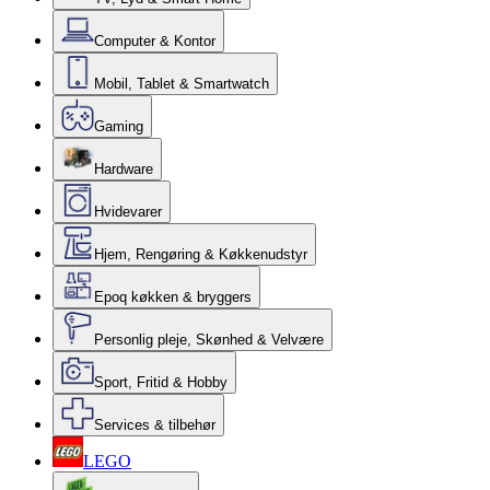
Computer & Kontor
Mobil, Tablet & Smartwatch
Gaming
Hardware
Hvidevarer
Hjem, Rengøring & Køkkenudstyr
Epoq køkken & bryggers
Personlig pleje, Skønhed & Velvære
Sport, Fritid & Hobby
Services & tilbehør
LEGO