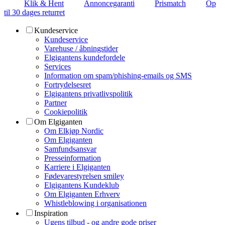
Klik & Hent
Annoncegaranti
Prismatch
Op
til 30 dages returret
Kundeservice
Kundeservice
Varehuse / åbningstider
Elgigantens kundefordele
Services
Information om spam/phishing-emails og SMS
Fortrydelsesret
Elgigantens privatlivspolitik
Partner
Cookiepolitik
Om Elgiganten
Om Elkjøp Nordic
Om Elgiganten
Samfundsansvar
Presseinformation
Karriere i Elgiganten
Fødevarestyrelsen smiley
Elgigantens Kundeklub
Om Elgiganten Erhverv
Whistleblowing i organisationen
Inspiration
Ugens tilbud - og andre gode priser