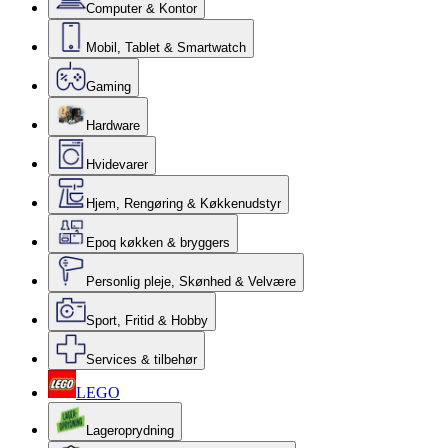
Computer & Kontor
Mobil, Tablet & Smartwatch
Gaming
Hardware
Hvidevarer
Hjem, Rengøring & Køkkenudstyr
Epoq køkken & bryggers
Personlig pleje, Skønhed & Velvære
Sport, Fritid & Hobby
Services & tilbehør
LEGO
Lageroprydning