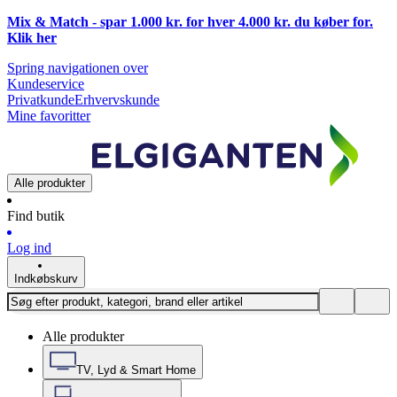
Mix & Match - spar 1.000 kr. for hver 4.000 kr. du køber for.
Klik
her
Spring navigationen over
Kundeservice
Privatkunde
Erhvervskunde
Mine favoritter
Alle produkter
Find butik
Log ind
Indkøbskurv
Alle produkter
TV, Lyd & Smart Home