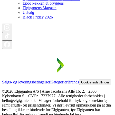
Epoq køkken & bryggers
Elgigantens Magasin
Udsalg
Black Friday 2026
Salgs- og leveringsbetingelser
Kategorier
Brands
Cookie indstillinger
©2026 Elgiganten A/S | Arne Jacobsens Allé 16, 2. - 2300
København S. | CVR: 17237977 | Alle rettigheder forbeholdes |
hello@elgiganten.dk | Vi tager forbehold for tryk- og korrekturfejl
samt afgifts- og prisændringer. Vi gør i øvrigt opmærksom på at din
bestilling ikke er bindende for Elgiganten, før Elgiganten har
behandlet din ordre og sendt en bindende faktura.