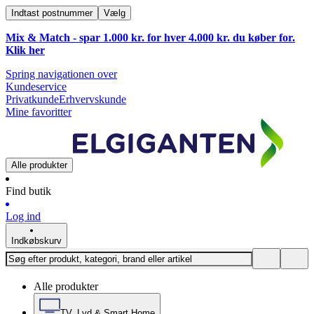
Indtast postnummer
Vælg
Mix & Match - spar 1.000 kr. for hver 4.000 kr. du køber for.
Klik
her
Spring navigationen over
Kundeservice
Privatkunde
Erhvervskunde
Mine favoritter
Alle produkter
Find butik
Log ind
Indkøbskurv
Alle produkter
TV, Lyd & Smart Home