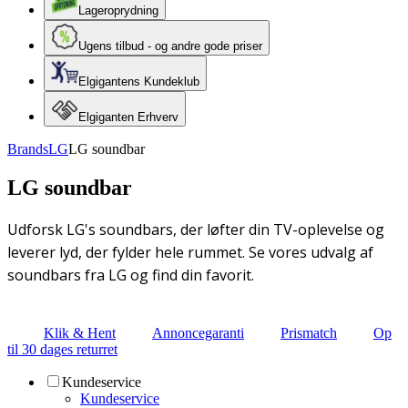
Lageroprydning
Ugens tilbud - og andre gode priser
Elgigantens Kundeklub
Elgiganten Erhverv
Brands
LG
LG soundbar
LG soundbar
Udforsk LG's soundbars, der løfter din TV-oplevelse og
leverer lyd, der fylder hele rummet. Se vores udvalg af
soundbars fra LG og find din favorit.
Klik & Hent
Annoncegaranti
Prismatch
Op
til 30 dages returret
Kundeservice
Kundeservice