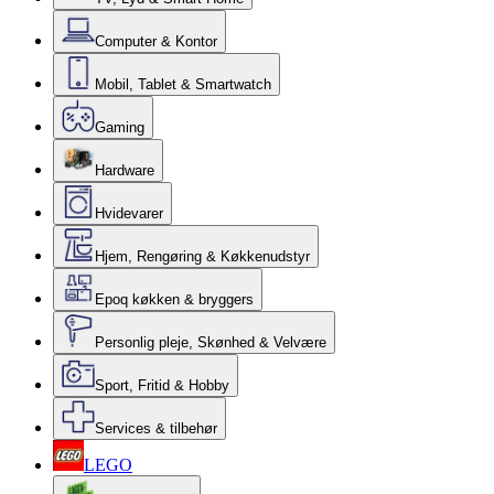
Computer & Kontor
Mobil, Tablet & Smartwatch
Gaming
Hardware
Hvidevarer
Hjem, Rengøring & Køkkenudstyr
Epoq køkken & bryggers
Personlig pleje, Skønhed & Velvære
Sport, Fritid & Hobby
Services & tilbehør
LEGO