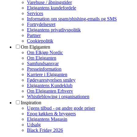
Varehuse / åbningstider
Elgigantens kundefordele
Services
Information om spam/phishing-emails og SMS
Fortrydelsesret
Elgigantens privatlivspolitik
Partner
Cookiepolitik
Om Elgiganten
Om Elkjøp Nordic
Om Elgiganten
Samfundsansvar
Presseinformation
Karriere i Elgiganten
Fødevarestyrelsen smiley
Elgigantens Kundeklub
Om Elgiganten Erhverv
Whistleblowing i organisationen
Inspiration
Ugens tilbud - og andre gode priser
Epoq køkken & bryggers
Elgigantens Magasin
Udsalg
Black Friday 2026