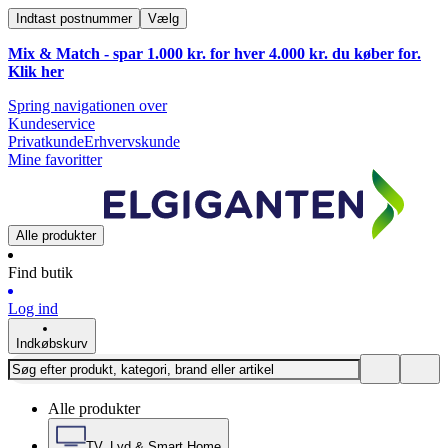
Indtast postnummer
Vælg
Mix & Match - spar 1.000 kr. for hver 4.000 kr. du køber for.
Klik
her
Spring navigationen over
Kundeservice
Privatkunde
Erhvervskunde
Mine favoritter
Alle produkter
Find butik
Log ind
Indkøbskurv
Alle produkter
TV, Lyd & Smart Home