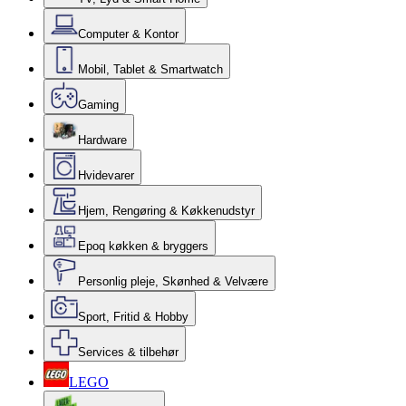
Computer & Kontor
Mobil, Tablet & Smartwatch
Gaming
Hardware
Hvidevarer
Hjem, Rengøring & Køkkenudstyr
Epoq køkken & bryggers
Personlig pleje, Skønhed & Velvære
Sport, Fritid & Hobby
Services & tilbehør
LEGO