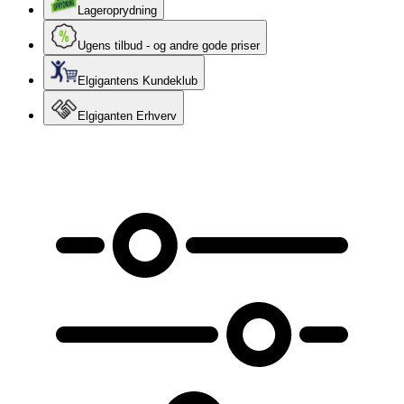
Lageroprydning
Ugens tilbud - og andre gode priser
Elgigantens Kundeklub
Elgiganten Erhverv