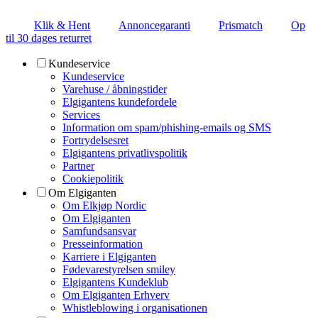
Klik & Hent
Annoncegaranti
Prismatch
Op
til 30 dages returret
Kundeservice
Kundeservice
Varehuse / åbningstider
Elgigantens kundefordele
Services
Information om spam/phishing-emails og SMS
Fortrydelsesret
Elgigantens privatlivspolitik
Partner
Cookiepolitik
Om Elgiganten
Om Elkjøp Nordic
Om Elgiganten
Samfundsansvar
Presseinformation
Karriere i Elgiganten
Fødevarestyrelsen smiley
Elgigantens Kundeklub
Om Elgiganten Erhverv
Whistleblowing i organisationen