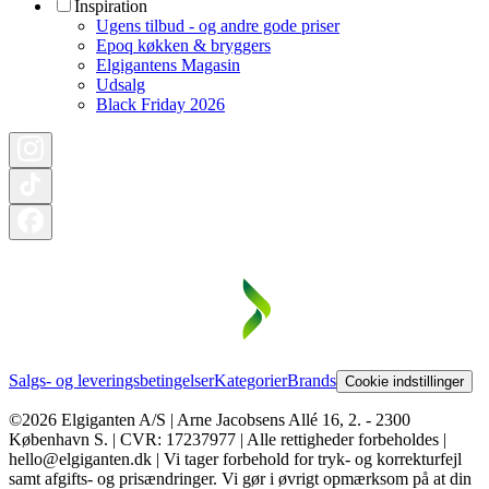
Inspiration
Ugens tilbud - og andre gode priser
Epoq køkken & bryggers
Elgigantens Magasin
Udsalg
Black Friday 2026
Salgs- og leveringsbetingelser
Kategorier
Brands
Cookie indstillinger
©2026 Elgiganten A/S | Arne Jacobsens Allé 16, 2. - 2300
København S. | CVR: 17237977 | Alle rettigheder forbeholdes |
hello@elgiganten.dk | Vi tager forbehold for tryk- og korrekturfejl
samt afgifts- og prisændringer. Vi gør i øvrigt opmærksom på at din