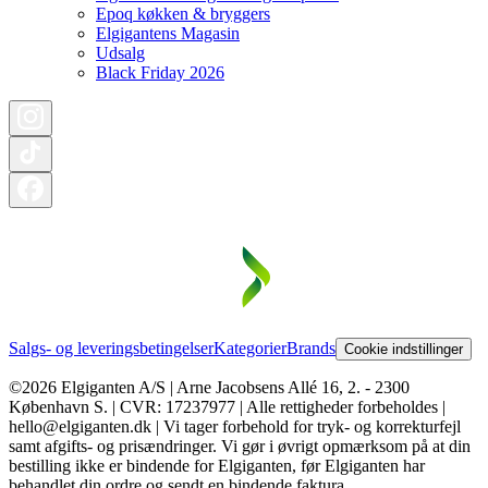
Epoq køkken & bryggers
Elgigantens Magasin
Udsalg
Black Friday 2026
Salgs- og leveringsbetingelser
Kategorier
Brands
Cookie indstillinger
©2026 Elgiganten A/S | Arne Jacobsens Allé 16, 2. - 2300
København S. | CVR: 17237977 | Alle rettigheder forbeholdes |
hello@elgiganten.dk | Vi tager forbehold for tryk- og korrekturfejl
samt afgifts- og prisændringer. Vi gør i øvrigt opmærksom på at din
bestilling ikke er bindende for Elgiganten, før Elgiganten har
behandlet din ordre og sendt en bindende faktura.