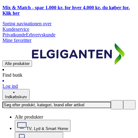
Mix & Match - spar 1.000 kr. for hver 4.000 kr. du køber for.
Klik
her
Spring navigationen over
Kundeservice
Privatkunde
Erhvervskunde
Mine favoritter
Alle produkter
Find butik
Log ind
Indkøbskurv
Alle produkter
TV, Lyd & Smart Home