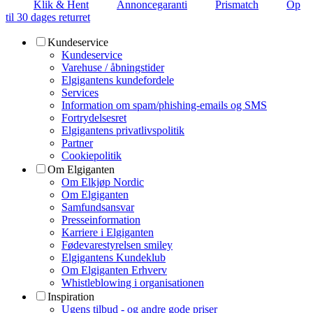
Klik & Hent
Annoncegaranti
Prismatch
Op
til 30 dages returret
Kundeservice
Kundeservice
Varehuse / åbningstider
Elgigantens kundefordele
Services
Information om spam/phishing-emails og SMS
Fortrydelsesret
Elgigantens privatlivspolitik
Partner
Cookiepolitik
Om Elgiganten
Om Elkjøp Nordic
Om Elgiganten
Samfundsansvar
Presseinformation
Karriere i Elgiganten
Fødevarestyrelsen smiley
Elgigantens Kundeklub
Om Elgiganten Erhverv
Whistleblowing i organisationen
Inspiration
Ugens tilbud - og andre gode priser