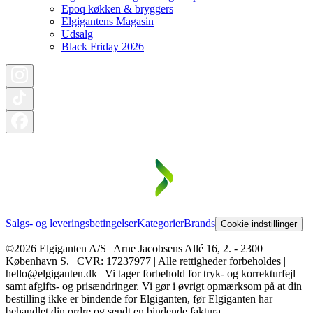
Epoq køkken & bryggers
Elgigantens Magasin
Udsalg
Black Friday 2026
Salgs- og leveringsbetingelser
Kategorier
Brands
Cookie indstillinger
©2026 Elgiganten A/S | Arne Jacobsens Allé 16, 2. - 2300
København S. | CVR: 17237977 | Alle rettigheder forbeholdes |
hello@elgiganten.dk | Vi tager forbehold for tryk- og korrekturfejl
samt afgifts- og prisændringer. Vi gør i øvrigt opmærksom på at din
bestilling ikke er bindende for Elgiganten, før Elgiganten har
behandlet din ordre og sendt en bindende faktura.