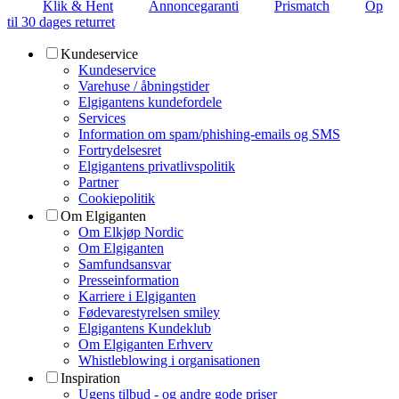
Klik & Hent
Annoncegaranti
Prismatch
Op
til 30 dages returret
Kundeservice
Kundeservice
Varehuse / åbningstider
Elgigantens kundefordele
Services
Information om spam/phishing-emails og SMS
Fortrydelsesret
Elgigantens privatlivspolitik
Partner
Cookiepolitik
Om Elgiganten
Om Elkjøp Nordic
Om Elgiganten
Samfundsansvar
Presseinformation
Karriere i Elgiganten
Fødevarestyrelsen smiley
Elgigantens Kundeklub
Om Elgiganten Erhverv
Whistleblowing i organisationen
Inspiration
Ugens tilbud - og andre gode priser