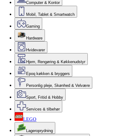
Computer & Kontor
Mobil, Tablet & Smartwatch
Gaming
Hardware
Hvidevarer
Hjem, Rengøring & Køkkenudstyr
Epoq køkken & bryggers
Personlig pleje, Skønhed & Velvære
Sport, Fritid & Hobby
Services & tilbehør
LEGO
Lageroprydning