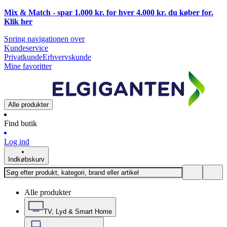
Mix & Match - spar 1.000 kr. for hver 4.000 kr. du køber for.
Klik
her
Spring navigationen over
Kundeservice
Privatkunde
Erhvervskunde
Mine favoritter
Alle produkter
Find butik
Log ind
Indkøbskurv
Alle produkter
TV, Lyd & Smart Home