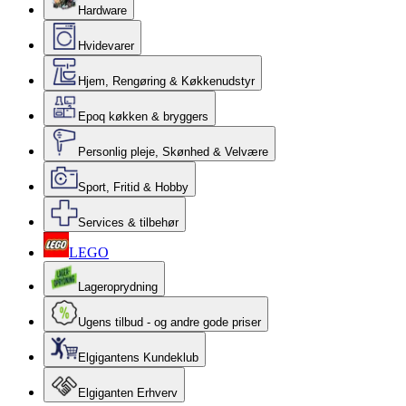
Hardware
Hvidevarer
Hjem, Rengøring & Køkkenudstyr
Epoq køkken & bryggers
Personlig pleje, Skønhed & Velvære
Sport, Fritid & Hobby
Services & tilbehør
LEGO
Lageroprydning
Ugens tilbud - og andre gode priser
Elgigantens Kundeklub
Elgiganten Erhverv