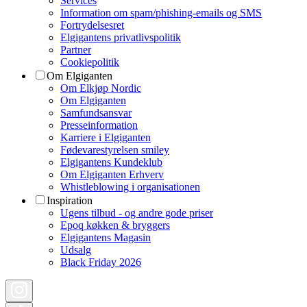
Services
Information om spam/phishing-emails og SMS
Fortrydelsesret
Elgigantens privatlivspolitik
Partner
Cookiepolitik
Om Elgiganten
Om Elkjøp Nordic
Om Elgiganten
Samfundsansvar
Presseinformation
Karriere i Elgiganten
Fødevarestyrelsen smiley
Elgigantens Kundeklub
Om Elgiganten Erhverv
Whistleblowing i organisationen
Inspiration
Ugens tilbud - og andre gode priser
Epoq køkken & bryggers
Elgigantens Magasin
Udsalg
Black Friday 2026