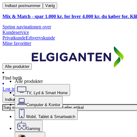
Indtast postnummer
Vælg
Mix & Match - spar 1.000 kr. for hver 4.000 kr. du køber for. Kl
Spring navigationen over
Kundeservice
Privatkunde
Erhvervskunde
Mine favoritter
Alle produkter
Find butik
Alle produkter
Log ind
TV, Lyd & Smart Home
Indkøbskurv
Computer & Kontor
Mobil, Tablet & Smartwatch
Gaming