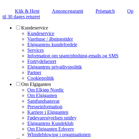
Klik & Hent
Annoncegaranti
Prismatch
Op
til 30 dages returret
Kundeservice
Kundeservice
Varehuse / åbningstider
Elgigantens kundefordele
Services
Information om spam/phishing-emails og SMS
Fortrydelsesret
Elgigantens privatlivspolitik
Partner
Cookiepolitik
Om Elgiganten
Om Elkjøp Nordic
Om Elgiganten
Samfundsansvar
Presseinformation
Karriere i Elgiganten
Fødevarestyrelsen smiley
Elgigantens Kundeklub
Om Elgiganten Erhverv
Whistleblowing i organisationen