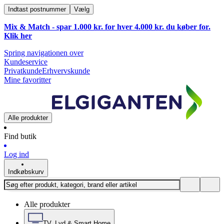
Indtast postnummer
Vælg
Mix & Match - spar 1.000 kr. for hver 4.000 kr. du køber for.
Klik
her
Spring navigationen over
Kundeservice
Privatkunde
Erhvervskunde
Mine favoritter
Alle produkter
Find butik
Log ind
Indkøbskurv
Alle produkter
TV, Lyd & Smart Home