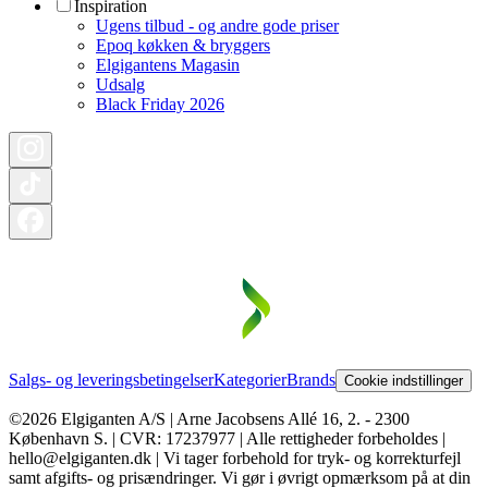
Inspiration
Ugens tilbud - og andre gode priser
Epoq køkken & bryggers
Elgigantens Magasin
Udsalg
Black Friday 2026
Salgs- og leveringsbetingelser
Kategorier
Brands
Cookie indstillinger
©2026 Elgiganten A/S | Arne Jacobsens Allé 16, 2. - 2300
København S. | CVR: 17237977 | Alle rettigheder forbeholdes |
hello@elgiganten.dk | Vi tager forbehold for tryk- og korrekturfejl
samt afgifts- og prisændringer. Vi gør i øvrigt opmærksom på at din