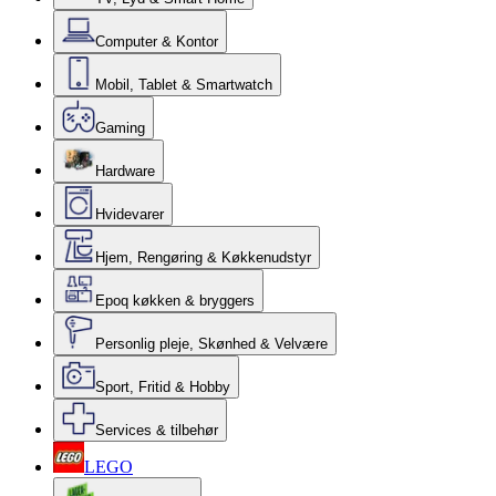
Computer & Kontor
Mobil, Tablet & Smartwatch
Gaming
Hardware
Hvidevarer
Hjem, Rengøring & Køkkenudstyr
Epoq køkken & bryggers
Personlig pleje, Skønhed & Velvære
Sport, Fritid & Hobby
Services & tilbehør
LEGO