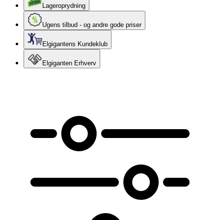
Lageroprydning
Ugens tilbud - og andre gode priser
Elgigantens Kundeklub
Elgiganten Erhverv