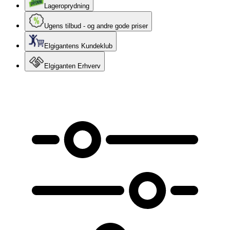
Lageroprydning
Ugens tilbud - og andre gode priser
Elgigantens Kundeklub
Elgiganten Erhverv