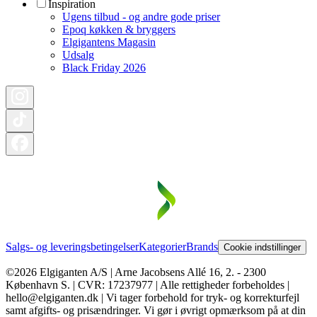
Inspiration
Ugens tilbud - og andre gode priser
Epoq køkken & bryggers
Elgigantens Magasin
Udsalg
Black Friday 2026
Salgs- og leveringsbetingelser
Kategorier
Brands
Cookie indstillinger
©2026 Elgiganten A/S | Arne Jacobsens Allé 16, 2. - 2300
København S. | CVR: 17237977 | Alle rettigheder forbeholdes |
hello@elgiganten.dk | Vi tager forbehold for tryk- og korrekturfejl
samt afgifts- og prisændringer. Vi gør i øvrigt opmærksom på at din