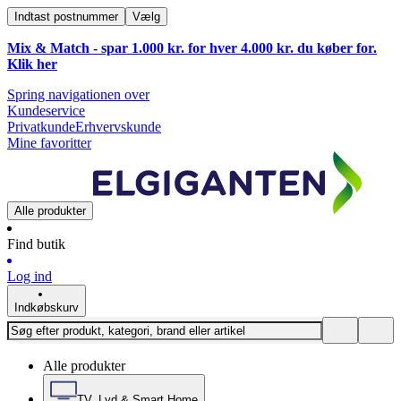
Indtast postnummer
Vælg
Mix & Match - spar 1.000 kr. for hver 4.000 kr. du køber for.
Klik
her
Spring navigationen over
Kundeservice
Privatkunde
Erhvervskunde
Mine favoritter
Alle produkter
Find butik
Log ind
Indkøbskurv
Alle produkter
TV, Lyd & Smart Home