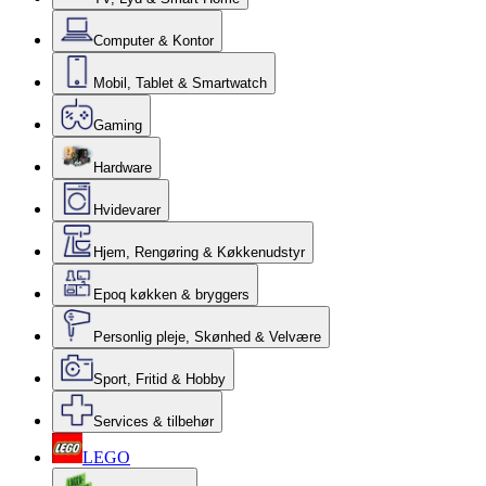
Computer & Kontor
Mobil, Tablet & Smartwatch
Gaming
Hardware
Hvidevarer
Hjem, Rengøring & Køkkenudstyr
Epoq køkken & bryggers
Personlig pleje, Skønhed & Velvære
Sport, Fritid & Hobby
Services & tilbehør
LEGO