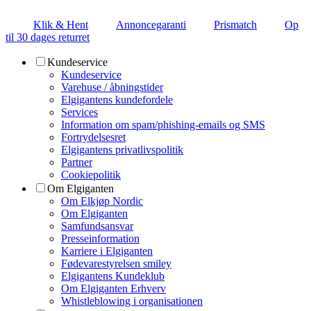
Klik & Hent
Annoncegaranti
Prismatch
Op
til 30 dages returret
Kundeservice
Kundeservice
Varehuse / åbningstider
Elgigantens kundefordele
Services
Information om spam/phishing-emails og SMS
Fortrydelsesret
Elgigantens privatlivspolitik
Partner
Cookiepolitik
Om Elgiganten
Om Elkjøp Nordic
Om Elgiganten
Samfundsansvar
Presseinformation
Karriere i Elgiganten
Fødevarestyrelsen smiley
Elgigantens Kundeklub
Om Elgiganten Erhverv
Whistleblowing i organisationen