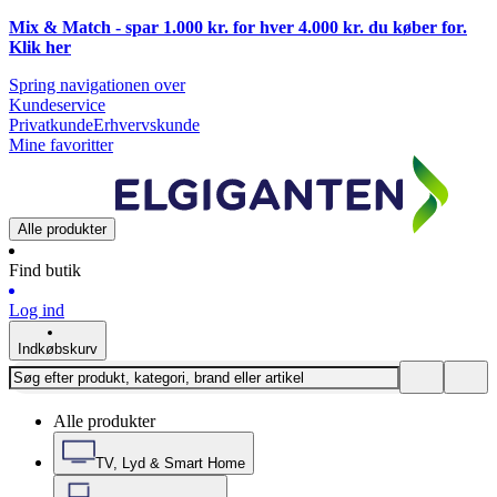
Mix & Match - spar 1.000 kr. for hver 4.000 kr. du køber for.
Klik
her
Spring navigationen over
Kundeservice
Privatkunde
Erhvervskunde
Mine favoritter
Alle produkter
Find butik
Log ind
Indkøbskurv
Alle produkter
TV, Lyd & Smart Home