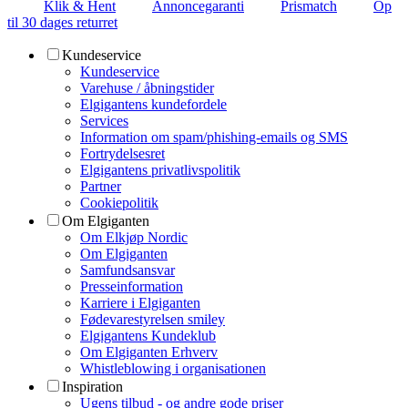
Klik & Hent
Annoncegaranti
Prismatch
Op
til 30 dages returret
Kundeservice
Kundeservice
Varehuse / åbningstider
Elgigantens kundefordele
Services
Information om spam/phishing-emails og SMS
Fortrydelsesret
Elgigantens privatlivspolitik
Partner
Cookiepolitik
Om Elgiganten
Om Elkjøp Nordic
Om Elgiganten
Samfundsansvar
Presseinformation
Karriere i Elgiganten
Fødevarestyrelsen smiley
Elgigantens Kundeklub
Om Elgiganten Erhverv
Whistleblowing i organisationen
Inspiration
Ugens tilbud - og andre gode priser