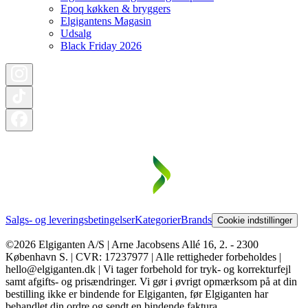
Epoq køkken & bryggers
Elgigantens Magasin
Udsalg
Black Friday 2026
Salgs- og leveringsbetingelser
Kategorier
Brands
Cookie indstillinger
©2026 Elgiganten A/S | Arne Jacobsens Allé 16, 2. - 2300
København S. | CVR: 17237977 | Alle rettigheder forbeholdes |
hello@elgiganten.dk | Vi tager forbehold for tryk- og korrekturfejl
samt afgifts- og prisændringer. Vi gør i øvrigt opmærksom på at din
bestilling ikke er bindende for Elgiganten, før Elgiganten har
behandlet din ordre og sendt en bindende faktura.