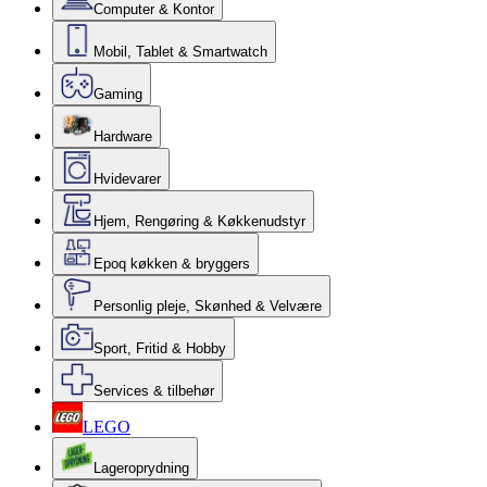
Computer & Kontor
Mobil, Tablet & Smartwatch
Gaming
Hardware
Hvidevarer
Hjem, Rengøring & Køkkenudstyr
Epoq køkken & bryggers
Personlig pleje, Skønhed & Velvære
Sport, Fritid & Hobby
Services & tilbehør
LEGO
Lageroprydning