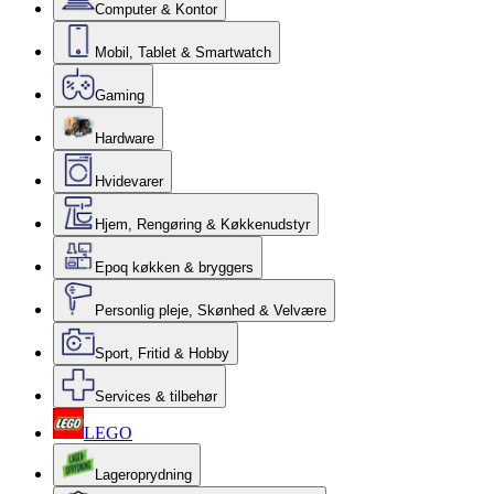
Computer & Kontor
Mobil, Tablet & Smartwatch
Gaming
Hardware
Hvidevarer
Hjem, Rengøring & Køkkenudstyr
Epoq køkken & bryggers
Personlig pleje, Skønhed & Velvære
Sport, Fritid & Hobby
Services & tilbehør
LEGO
Lageroprydning