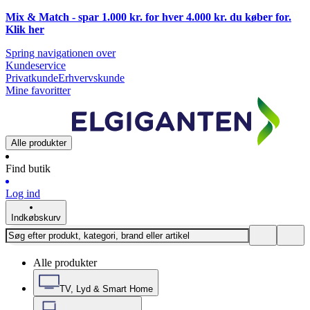
Mix & Match - spar 1.000 kr. for hver 4.000 kr. du køber for.
Klik
her
Spring navigationen over
Kundeservice
Privatkunde
Erhvervskunde
Mine favoritter
Alle produkter
Find butik
Log ind
Indkøbskurv
Alle produkter
TV, Lyd & Smart Home