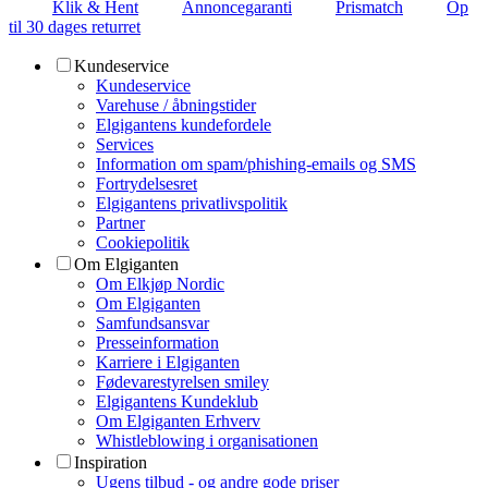
Klik & Hent
Annoncegaranti
Prismatch
Op
til 30 dages returret
Kundeservice
Kundeservice
Varehuse / åbningstider
Elgigantens kundefordele
Services
Information om spam/phishing-emails og SMS
Fortrydelsesret
Elgigantens privatlivspolitik
Partner
Cookiepolitik
Om Elgiganten
Om Elkjøp Nordic
Om Elgiganten
Samfundsansvar
Presseinformation
Karriere i Elgiganten
Fødevarestyrelsen smiley
Elgigantens Kundeklub
Om Elgiganten Erhverv
Whistleblowing i organisationen
Inspiration
Ugens tilbud - og andre gode priser