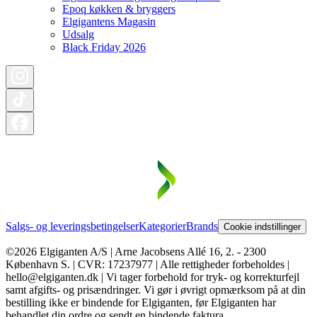
Epoq køkken & bryggers
Elgigantens Magasin
Udsalg
Black Friday 2026
Salgs- og leveringsbetingelser
Kategorier
Brands
Cookie indstillinger
©2026 Elgiganten A/S | Arne Jacobsens Allé 16, 2. - 2300
København S. | CVR: 17237977 | Alle rettigheder forbeholdes |
hello@elgiganten.dk | Vi tager forbehold for tryk- og korrekturfejl
samt afgifts- og prisændringer. Vi gør i øvrigt opmærksom på at din
bestilling ikke er bindende for Elgiganten, før Elgiganten har
behandlet din ordre og sendt en bindende faktura.