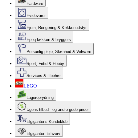
Hardware
Hvidevarer
Hjem, Rengøring & Køkkenudstyr
Epoq køkken & bryggers
Personlig pleje, Skønhed & Velvære
Sport, Fritid & Hobby
Services & tilbehør
LEGO
Lageroprydning
Ugens tilbud - og andre gode priser
Elgigantens Kundeklub
Elgiganten Erhverv