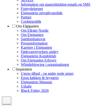
Services
Information om spam/phishing-emails og SMS
Fortrydelsesret
Elgigantens privatlivspolitik
Partner
Cookiepolitik
Om Elgiganten
Om Elkjøp Nordic
Om Elgiganten
Samfundsansvar
Presseinformation
Karriere i Elgiganten
Fødevarestyrelsen smiley
Elgigantens Kundeklub
Om Elgiganten Erhverv
Whistleblowing i organisationen
Inspiration
Ugens tilbud - og andre gode priser
Epoq køkken & bryggers
Elgigantens Magasin
Udsalg
Black Friday 2026