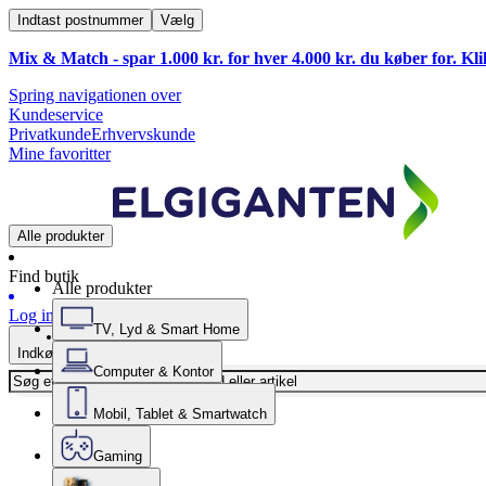
Indtast postnummer
Vælg
Mix & Match - spar 1.000 kr. for hver 4.000 kr. du køber for. Kl
Spring navigationen over
Kundeservice
Privatkunde
Erhvervskunde
Mine favoritter
Alle produkter
Find butik
Alle produkter
Log ind
TV, Lyd & Smart Home
Indkøbskurv
Computer & Kontor
Mobil, Tablet & Smartwatch
Gaming