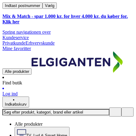
Indtast postnummer
Vælg
Mix & Match - spar 1.000 kr. for hver 4.000 kr. du køber for.
Klik
her
Spring navigationen over
Kundeservice
Privatkunde
Erhvervskunde
Mine favoritter
Alle produkter
Find butik
Log ind
Indkøbskurv
Alle produkter
TV, Lyd & Smart Home