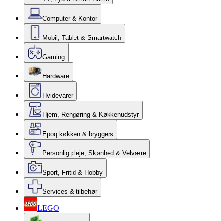
Computer & Kontor
Mobil, Tablet & Smartwatch
Gaming
Hardware
Hvidevarer
Hjem, Rengøring & Køkkenudstyr
Epoq køkken & bryggers
Personlig pleje, Skønhed & Velvære
Sport, Fritid & Hobby
Services & tilbehør
LEGO