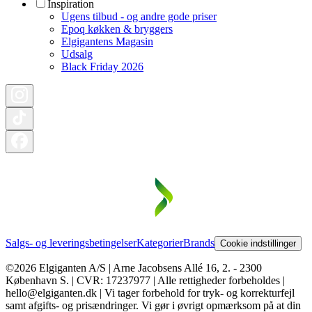
Inspiration
Ugens tilbud - og andre gode priser
Epoq køkken & bryggers
Elgigantens Magasin
Udsalg
Black Friday 2026
Salgs- og leveringsbetingelser
Kategorier
Brands
Cookie indstillinger
©2026 Elgiganten A/S | Arne Jacobsens Allé 16, 2. - 2300
København S. | CVR: 17237977 | Alle rettigheder forbeholdes |
hello@elgiganten.dk | Vi tager forbehold for tryk- og korrekturfejl
samt afgifts- og prisændringer. Vi gør i øvrigt opmærksom på at din