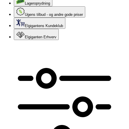
Lageroprydning
Ugens tilbud - og andre gode priser
Elgigantens Kundeklub
Elgiganten Erhverv