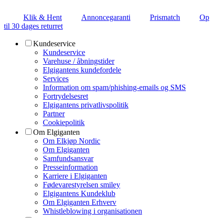
Klik & Hent
Annoncegaranti
Prismatch
Op
til 30 dages returret
Kundeservice
Kundeservice
Varehuse / åbningstider
Elgigantens kundefordele
Services
Information om spam/phishing-emails og SMS
Fortrydelsesret
Elgigantens privatlivspolitik
Partner
Cookiepolitik
Om Elgiganten
Om Elkjøp Nordic
Om Elgiganten
Samfundsansvar
Presseinformation
Karriere i Elgiganten
Fødevarestyrelsen smiley
Elgigantens Kundeklub
Om Elgiganten Erhverv
Whistleblowing i organisationen