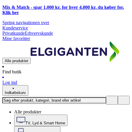
Mix & Match - spar 1.000 kr. for hver 4.000 kr. du køber for.
Klik
her
Spring navigationen over
Kundeservice
Privatkunde
Erhvervskunde
Mine favoritter
Alle produkter
Find butik
Log ind
Indkøbskurv
Alle produkter
TV, Lyd & Smart Home