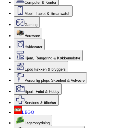
Computer & Kontor
Mobil, Tablet & Smartwatch
Gaming
Hardware
Hvidevarer
Hjem, Rengøring & Køkkenudstyr
Epoq køkken & bryggers
Personlig pleje, Skønhed & Velvære
Sport, Fritid & Hobby
Services & tilbehør
LEGO
Lageroprydning