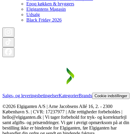
Epoq køkken & bryggers
Elgigantens Magasin
Udsalg
Black Friday 2026
Salgs- og leveringsbetingelser
Kategorier
Brands
Cookie indstillinger
©2026 Elgiganten A/S | Arne Jacobsens Allé 16, 2. - 2300
København S. | CVR: 17237977 | Alle rettigheder forbeholdes |
hello@elgiganten.dk | Vi tager forbehold for tryk- og korrekturfejl
samt afgifts- og prisændringer. Vi gør i øvrigt opmærksom på at din
bestilling ikke er bindende for Elgiganten, før Elgiganten har
behandlet din ordre og sendt en bindende faktura.