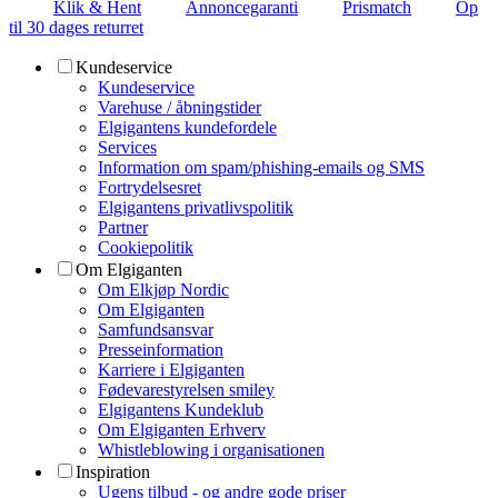
Klik & Hent
Annoncegaranti
Prismatch
Op
til 30 dages returret
Kundeservice
Kundeservice
Varehuse / åbningstider
Elgigantens kundefordele
Services
Information om spam/phishing-emails og SMS
Fortrydelsesret
Elgigantens privatlivspolitik
Partner
Cookiepolitik
Om Elgiganten
Om Elkjøp Nordic
Om Elgiganten
Samfundsansvar
Presseinformation
Karriere i Elgiganten
Fødevarestyrelsen smiley
Elgigantens Kundeklub
Om Elgiganten Erhverv
Whistleblowing i organisationen
Inspiration
Ugens tilbud - og andre gode priser