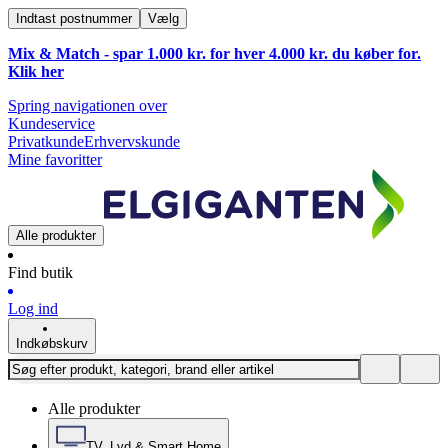
Indtast postnummer
Vælg
Mix & Match - spar 1.000 kr. for hver 4.000 kr. du køber for.
Klik
her
Spring navigationen over
Kundeservice
Privatkunde
Erhvervskunde
Mine favoritter
Alle produkter
Find butik
Log ind
Indkøbskurv
Alle produkter
TV, Lyd & Smart Home