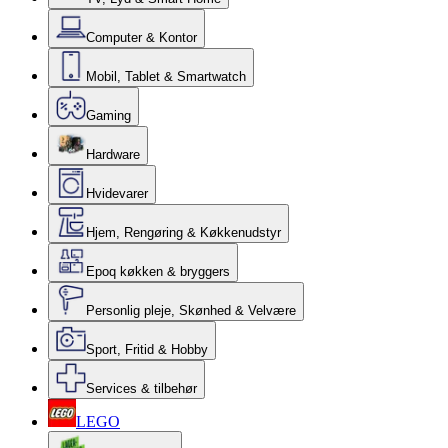
Computer & Kontor
Mobil, Tablet & Smartwatch
Gaming
Hardware
Hvidevarer
Hjem, Rengøring & Køkkenudstyr
Epoq køkken & bryggers
Personlig pleje, Skønhed & Velvære
Sport, Fritid & Hobby
Services & tilbehør
LEGO