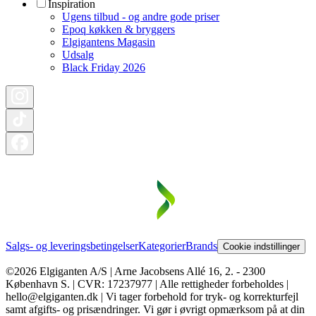
Inspiration
Ugens tilbud - og andre gode priser
Epoq køkken & bryggers
Elgigantens Magasin
Udsalg
Black Friday 2026
Salgs- og leveringsbetingelser
Kategorier
Brands
Cookie indstillinger
©2026 Elgiganten A/S | Arne Jacobsens Allé 16, 2. - 2300
København S. | CVR: 17237977 | Alle rettigheder forbeholdes |
hello@elgiganten.dk | Vi tager forbehold for tryk- og korrekturfejl
samt afgifts- og prisændringer. Vi gør i øvrigt opmærksom på at din