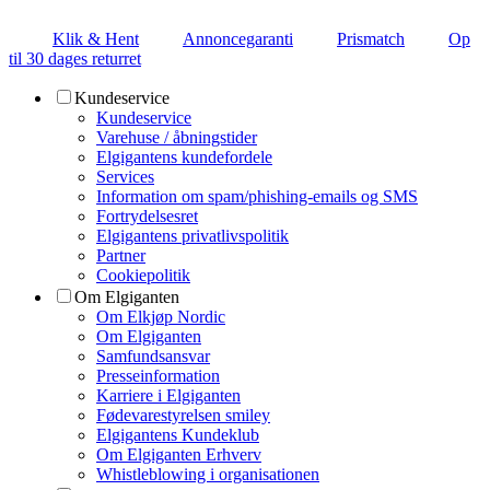
Klik & Hent
Annoncegaranti
Prismatch
Op
til 30 dages returret
Kundeservice
Kundeservice
Varehuse / åbningstider
Elgigantens kundefordele
Services
Information om spam/phishing-emails og SMS
Fortrydelsesret
Elgigantens privatlivspolitik
Partner
Cookiepolitik
Om Elgiganten
Om Elkjøp Nordic
Om Elgiganten
Samfundsansvar
Presseinformation
Karriere i Elgiganten
Fødevarestyrelsen smiley
Elgigantens Kundeklub
Om Elgiganten Erhverv
Whistleblowing i organisationen