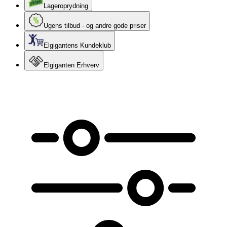
Lageroprydning
Ugens tilbud - og andre gode priser
Elgigantens Kundeklub
Elgiganten Erhverv