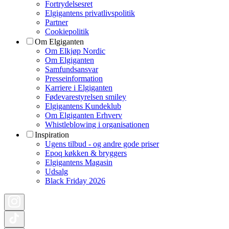
Fortrydelsesret
Elgigantens privatlivspolitik
Partner
Cookiepolitik
Om Elgiganten
Om Elkjøp Nordic
Om Elgiganten
Samfundsansvar
Presseinformation
Karriere i Elgiganten
Fødevarestyrelsen smiley
Elgigantens Kundeklub
Om Elgiganten Erhverv
Whistleblowing i organisationen
Inspiration
Ugens tilbud - og andre gode priser
Epoq køkken & bryggers
Elgigantens Magasin
Udsalg
Black Friday 2026