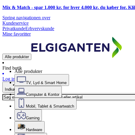
Mix & Match - spar 1.000 kr. for hver 4.000 kr. du køber for. Kl
Spring navigationen over
Kundeservice
Privatkunde
Erhvervskunde
Mine favoritter
Alle produkter
Find butik
Alle produkter
Log ind
TV, Lyd & Smart Home
Indkøbskurv
Computer & Kontor
Mobil, Tablet & Smartwatch
Gaming
Hardware