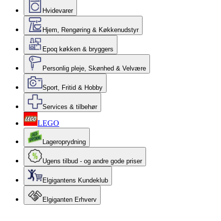
Hvidevarer
Hjem, Rengøring & Køkkenudstyr
Epoq køkken & bryggers
Personlig pleje, Skønhed & Velvære
Sport, Fritid & Hobby
Services & tilbehør
LEGO
Lageroprydning
Ugens tilbud - og andre gode priser
Elgigantens Kundeklub
Elgiganten Erhverv