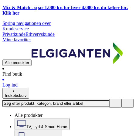
Mix & Match - spar 1.000 kr. for hver 4.000 kr. du køber for.
Klik
her
Spring navigationen over
Kundeservice
Privatkunde
Erhvervskunde
Mine favoritter
Alle produkter
Find butik
Log ind
Indkøbskurv
Alle produkter
TV, Lyd & Smart Home