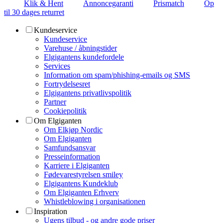
Klik & Hent
Annoncegaranti
Prismatch
Op
til 30 dages returret
Kundeservice
Kundeservice
Varehuse / åbningstider
Elgigantens kundefordele
Services
Information om spam/phishing-emails og SMS
Fortrydelsesret
Elgigantens privatlivspolitik
Partner
Cookiepolitik
Om Elgiganten
Om Elkjøp Nordic
Om Elgiganten
Samfundsansvar
Presseinformation
Karriere i Elgiganten
Fødevarestyrelsen smiley
Elgigantens Kundeklub
Om Elgiganten Erhverv
Whistleblowing i organisationen
Inspiration
Ugens tilbud - og andre gode priser