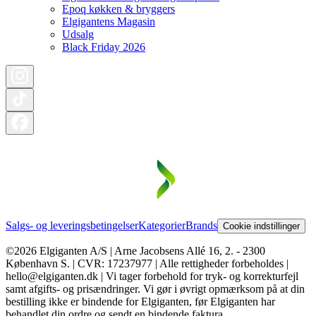
Epoq køkken & bryggers
Elgigantens Magasin
Udsalg
Black Friday 2026
Salgs- og leveringsbetingelser
Kategorier
Brands
Cookie indstillinger
©2026 Elgiganten A/S | Arne Jacobsens Allé 16, 2. - 2300
København S. | CVR: 17237977 | Alle rettigheder forbeholdes |
hello@elgiganten.dk | Vi tager forbehold for tryk- og korrekturfejl
samt afgifts- og prisændringer. Vi gør i øvrigt opmærksom på at din
bestilling ikke er bindende for Elgiganten, før Elgiganten har
behandlet din ordre og sendt en bindende faktura.