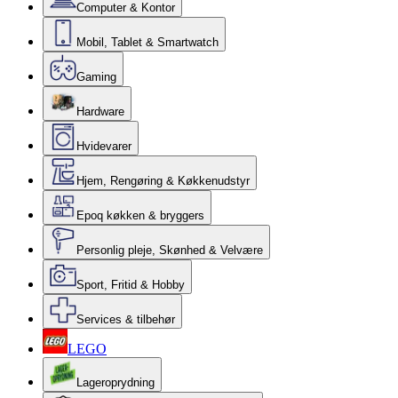
Computer & Kontor
Mobil, Tablet & Smartwatch
Gaming
Hardware
Hvidevarer
Hjem, Rengøring & Køkkenudstyr
Epoq køkken & bryggers
Personlig pleje, Skønhed & Velvære
Sport, Fritid & Hobby
Services & tilbehør
LEGO
Lageroprydning