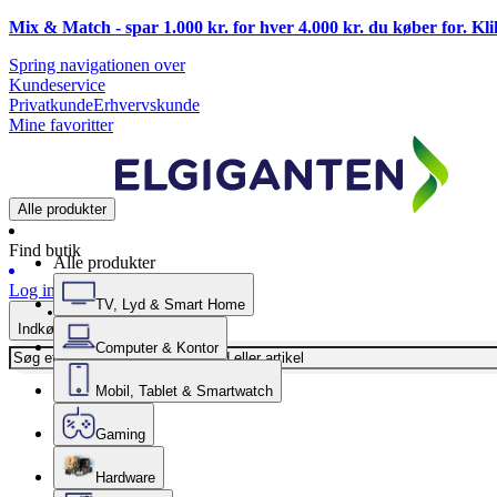
Mix & Match - spar 1.000 kr. for hver 4.000 kr. du køber for. Kl
Spring navigationen over
Kundeservice
Privatkunde
Erhvervskunde
Mine favoritter
Alle produkter
Find butik
Alle produkter
Log ind
TV, Lyd & Smart Home
Indkøbskurv
Computer & Kontor
Mobil, Tablet & Smartwatch
Gaming
Hardware