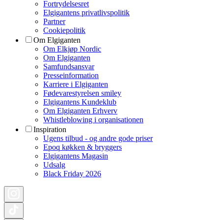
Fortrydelsesret
Elgigantens privatlivspolitik
Partner
Cookiepolitik
Om Elgiganten
Om Elkjøp Nordic
Om Elgiganten
Samfundsansvar
Presseinformation
Karriere i Elgiganten
Fødevarestyrelsen smiley
Elgigantens Kundeklub
Om Elgiganten Erhverv
Whistleblowing i organisationen
Inspiration
Ugens tilbud - og andre gode priser
Epoq køkken & bryggers
Elgigantens Magasin
Udsalg
Black Friday 2026