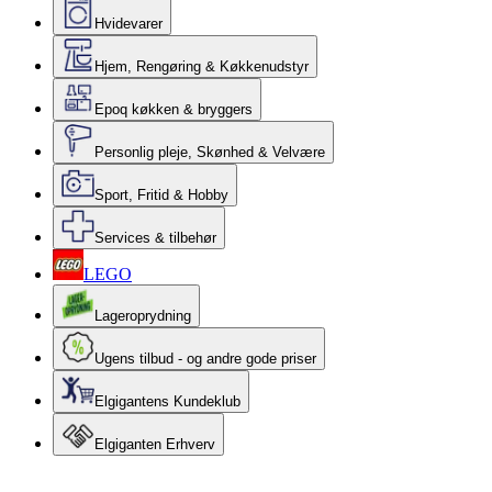
Hvidevarer
Hjem, Rengøring & Køkkenudstyr
Epoq køkken & bryggers
Personlig pleje, Skønhed & Velvære
Sport, Fritid & Hobby
Services & tilbehør
LEGO
Lageroprydning
Ugens tilbud - og andre gode priser
Elgigantens Kundeklub
Elgiganten Erhverv