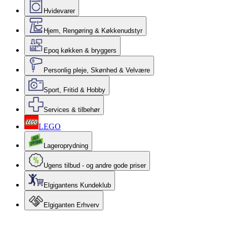
Hvidevarer
Hjem, Rengøring & Køkkenudstyr
Epoq køkken & bryggers
Personlig pleje, Skønhed & Velvære
Sport, Fritid & Hobby
Services & tilbehør
LEGO
Lageroprydning
Ugens tilbud - og andre gode priser
Elgigantens Kundeklub
Elgiganten Erhverv