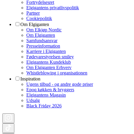
Fortrydelsesret
Elgigantens privatlivspolitik
Partner
Cookiepolitik
Om Elgiganten
Om Elkjøp Nordic
Om Elgiganten
Samfundsansvar
Presseinformation
Karriere i Elgiganten
Fødevarestyrelsen smiley
Elgigantens Kundeklub
Om Elgiganten Erhverv
Whistleblowing i organisationen
Inspiration
Ugens tilbud - og andre gode priser
Epoq køkken & bryggers
Elgigantens Magasin
Udsalg
Black Friday 2026