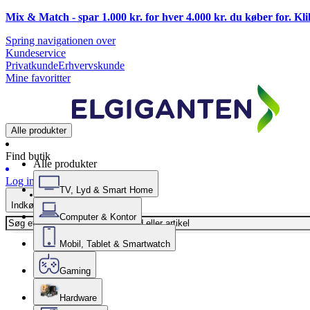
Mix & Match - spar 1.000 kr. for hver 4.000 kr. du køber for. Kl
Spring navigationen over
Kundeservice
Privatkunde
Erhvervskunde
Mine favoritter
Alle produkter
Find butik
Alle produkter
Log ind
TV, Lyd & Smart Home
Indkøbskurv
Computer & Kontor
Mobil, Tablet & Smartwatch
Gaming
Hardware