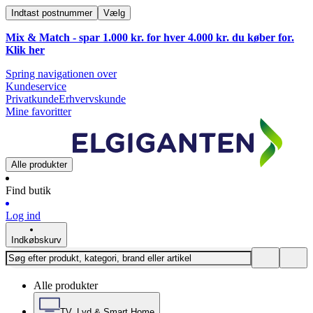
Indtast postnummer
Vælg
Mix & Match - spar 1.000 kr. for hver 4.000 kr. du køber for.
Klik
her
Spring navigationen over
Kundeservice
Privatkunde
Erhvervskunde
Mine favoritter
Alle produkter
Find butik
Log ind
Indkøbskurv
Alle produkter
TV, Lyd & Smart Home