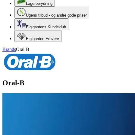
Lageroprydning
Ugens tilbud - og andre gode priser
Elgigantens Kundeklub
Elgiganten Erhverv
Brands
Oral-B
Oral-B