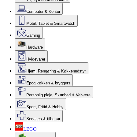
Computer & Kontor
Mobil, Tablet & Smartwatch
Gaming
Hardware
Hvidevarer
Hjem, Rengøring & Køkkenudstyr
Epoq køkken & bryggers
Personlig pleje, Skønhed & Velvære
Sport, Fritid & Hobby
Services & tilbehør
LEGO