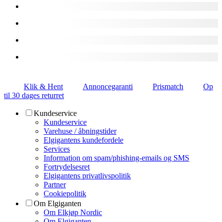
Klik & Hent
Annoncegaranti
Prismatch
Op
til 30 dages returret
Kundeservice
Kundeservice
Varehuse / åbningstider
Elgigantens kundefordele
Services
Information om spam/phishing-emails og SMS
Fortrydelsesret
Elgigantens privatlivspolitik
Partner
Cookiepolitik
Om Elgiganten
Om Elkjøp Nordic
Om Elgiganten