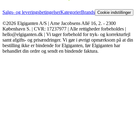
Salgs- og leveringsbetingelser
Kategorier
Brands
Cookie indstillinger
©2026 Elgiganten A/S | Arne Jacobsens Allé 16, 2. - 2300
København S. | CVR: 17237977 | Alle rettigheder forbeholdes |
hello@elgiganten.dk | Vi tager forbehold for tryk- og korrekturfejl
samt afgifts- og prisændringer. Vi gør i øvrigt opmærksom på at din
bestilling ikke er bindende for Elgiganten, før Elgiganten har
behandlet din ordre og sendt en bindende faktura.