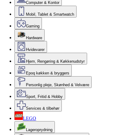
Computer & Kontor
Mobil, Tablet & Smartwatch
Gaming
Hardware
Hvidevarer
Hjem, Rengøring & Køkkenudstyr
Epoq køkken & bryggers
Personlig pleje, Skønhed & Velvære
Sport, Fritid & Hobby
Services & tilbehør
LEGO
Lageroprydning