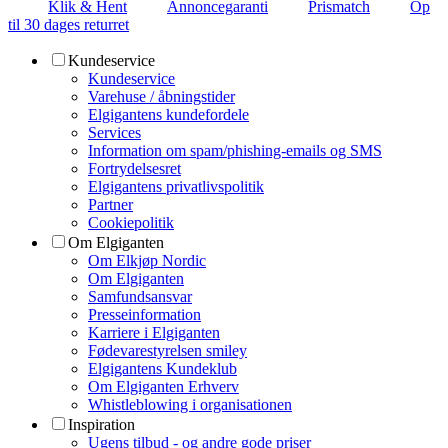
Klik & Hent
Annoncegaranti
Prismatch
Op
til 30 dages returret
Kundeservice
Kundeservice
Varehuse / åbningstider
Elgigantens kundefordele
Services
Information om spam/phishing-emails og SMS
Fortrydelsesret
Elgigantens privatlivspolitik
Partner
Cookiepolitik
Om Elgiganten
Om Elkjøp Nordic
Om Elgiganten
Samfundsansvar
Presseinformation
Karriere i Elgiganten
Fødevarestyrelsen smiley
Elgigantens Kundeklub
Om Elgiganten Erhverv
Whistleblowing i organisationen
Inspiration
Ugens tilbud - og andre gode priser