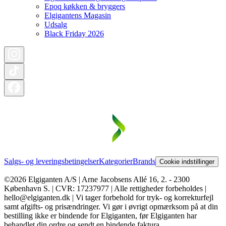
Epoq køkken & bryggers
Elgigantens Magasin
Udsalg
Black Friday 2026
Salgs- og leveringsbetingelser
Kategorier
Brands
Cookie indstillinger
©2026 Elgiganten A/S | Arne Jacobsens Allé 16, 2. - 2300
København S. | CVR: 17237977 | Alle rettigheder forbeholdes |
hello@elgiganten.dk | Vi tager forbehold for tryk- og korrekturfejl
samt afgifts- og prisændringer. Vi gør i øvrigt opmærksom på at din
bestilling ikke er bindende for Elgiganten, før Elgiganten har
behandlet din ordre og sendt en bindende faktura.