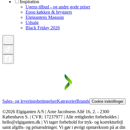
Inspiration
Ugens tilbud - og andre gode priser
Epoq køkken & bryggers
Elgigantens Magasin
Udsalg
Black Friday 2026
Salgs- og leveringsbetingelser
Kategorier
Brands
Cookie indstillinger
©2026 Elgiganten A/S | Arne Jacobsens Allé 16, 2. - 2300
København S. | CVR: 17237977 | Alle rettigheder forbeholdes |
hello@elgiganten.dk | Vi tager forbehold for tryk- og korrekturfejl
samt afgifts- og prisændringer. Vi gør i øvrigt opmærksom på at din