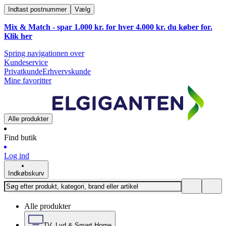
Indtast postnummer
Vælg
Mix & Match - spar 1.000 kr. for hver 4.000 kr. du køber for.
Klik
her
Spring navigationen over
Kundeservice
Privatkunde
Erhvervskunde
Mine favoritter
Alle produkter
Find butik
Log ind
Indkøbskurv
Alle produkter
TV, Lyd & Smart Home