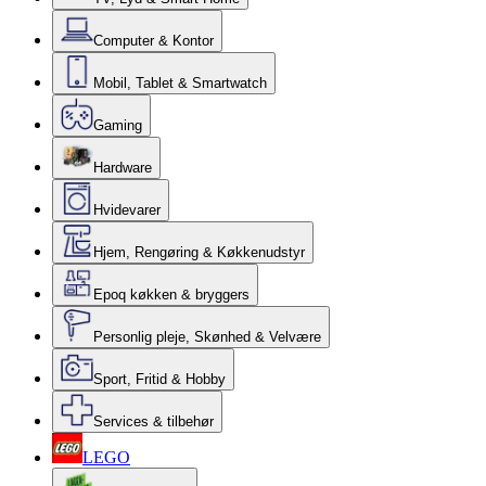
Computer & Kontor
Mobil, Tablet & Smartwatch
Gaming
Hardware
Hvidevarer
Hjem, Rengøring & Køkkenudstyr
Epoq køkken & bryggers
Personlig pleje, Skønhed & Velvære
Sport, Fritid & Hobby
Services & tilbehør
LEGO