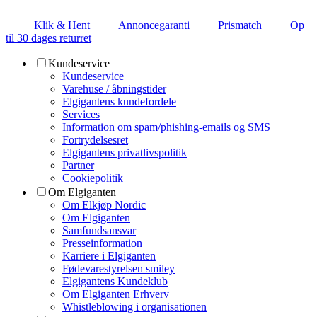
Klik & Hent
Annoncegaranti
Prismatch
Op
til 30 dages returret
Kundeservice
Kundeservice
Varehuse / åbningstider
Elgigantens kundefordele
Services
Information om spam/phishing-emails og SMS
Fortrydelsesret
Elgigantens privatlivspolitik
Partner
Cookiepolitik
Om Elgiganten
Om Elkjøp Nordic
Om Elgiganten
Samfundsansvar
Presseinformation
Karriere i Elgiganten
Fødevarestyrelsen smiley
Elgigantens Kundeklub
Om Elgiganten Erhverv
Whistleblowing i organisationen