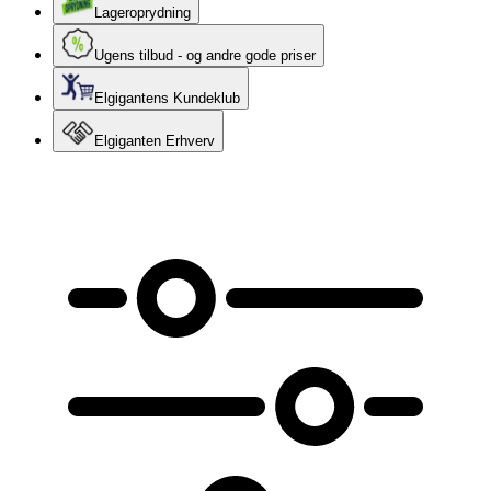
Lageroprydning
Ugens tilbud - og andre gode priser
Elgigantens Kundeklub
Elgiganten Erhverv