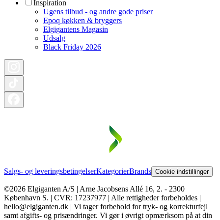
Inspiration
Ugens tilbud - og andre gode priser
Epoq køkken & bryggers
Elgigantens Magasin
Udsalg
Black Friday 2026
Salgs- og leveringsbetingelser
Kategorier
Brands
Cookie indstillinger
©2026 Elgiganten A/S | Arne Jacobsens Allé 16, 2. - 2300
København S. | CVR: 17237977 | Alle rettigheder forbeholdes |
hello@elgiganten.dk | Vi tager forbehold for tryk- og korrekturfejl
samt afgifts- og prisændringer. Vi gør i øvrigt opmærksom på at din