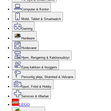
Computer & Kontor
Mobil, Tablet & Smartwatch
Gaming
Hardware
Hvidevarer
Hjem, Rengøring & Køkkenudstyr
Epoq køkken & bryggers
Personlig pleje, Skønhed & Velvære
Sport, Fritid & Hobby
Services & tilbehør
LEGO