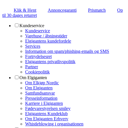
Klik & Hent
Annoncegaranti
Prismatch
Op
til 30 dages returret
Kundeservice
Kundeservice
Varehuse / åbningstider
Elgigantens kundefordele
Services
Information om spam/phishing-emails og SMS
Fortrydelsesret
Elgigantens privatlivspolitik
Partner
Cookiepolitik
Om Elgiganten
Om Elkjøp Nordic
Om Elgiganten
Samfundsansvar
Presseinformation
Karriere i Elgiganten
Fødevarestyrelsen smiley
Elgigantens Kundeklub
Om Elgiganten Erhverv
Whistleblowing i organisationen