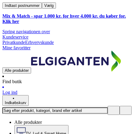
Indtast postnummer
Vælg
Mix & Match - spar 1.000 kr. for hver 4.000 kr. du køber for.
Klik
her
Spring navigationen over
Kundeservice
Privatkunde
Erhvervskunde
Mine favoritter
Alle produkter
Find butik
Log ind
Indkøbskurv
Alle produkter
TV, Lyd & Smart Home