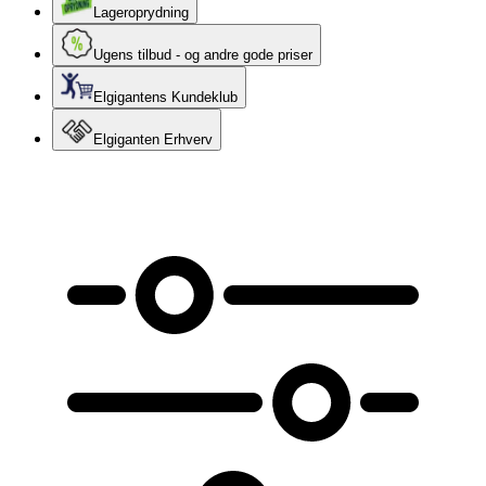
Lageroprydning
Ugens tilbud - og andre gode priser
Elgigantens Kundeklub
Elgiganten Erhverv