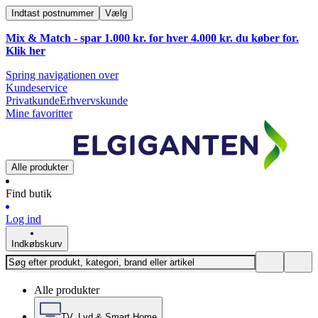
Indtast postnummer
Vælg
Mix & Match - spar 1.000 kr. for hver 4.000 kr. du køber for.
Klik
her
Spring navigationen over
Kundeservice
Privatkunde
Erhvervskunde
Mine favoritter
Alle produkter
Find butik
Log ind
Indkøbskurv
Alle produkter
TV, Lyd & Smart Home