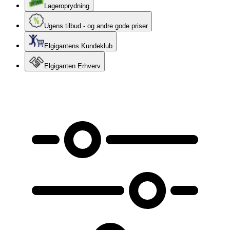
Lageroprydning
Ugens tilbud - og andre gode priser
Elgigantens Kundeklub
Elgiganten Erhverv