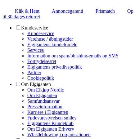
Klik & Hent
Annoncegaranti
Prismatch
Op
til 30 dages returret
Kundeservice
Kundeservice
Varehuse / åbningstider
Elgigantens kundefordele
Services
Information om spam/phishing-emails og SMS
Fortrydelsesret
Elgigantens privatlivspolitik
Partner
Cookiepolitik
Om Elgiganten
Om Elkjøp Nordic
Om Elgiganten
Samfundsansvar
Presseinformation
Karriere i Elgiganten
Fødevarestyrelsen smiley
Elgigantens Kundeklub
Om Elgiganten Erhverv
Whistleblowing i organisationen