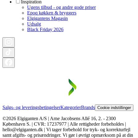
Inspiration
Ugens tilbud - og andre gode priser
Epoq køkken & bryggers
Elgigantens Magasin
Udsalg
Black Friday 2026
Salgs- og leveringsbetingelser
Kategorier
Brands
Cookie indstillinger
©2026 Elgiganten A/S | Arne Jacobsens Allé 16, 2. - 2300
København S. | CVR: 17237977 | Alle rettigheder forbeholdes |
hello@elgiganten.dk | Vi tager forbehold for tryk- og korrekturfejl
samt afgifts- og prisændringer. Vi gør i øvrigt opmærksom på at din