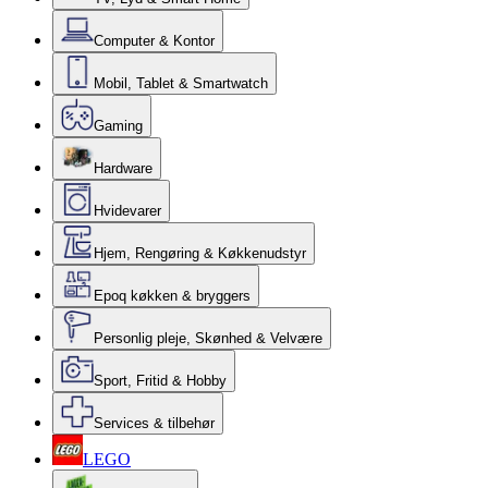
Computer & Kontor
Mobil, Tablet & Smartwatch
Gaming
Hardware
Hvidevarer
Hjem, Rengøring & Køkkenudstyr
Epoq køkken & bryggers
Personlig pleje, Skønhed & Velvære
Sport, Fritid & Hobby
Services & tilbehør
LEGO