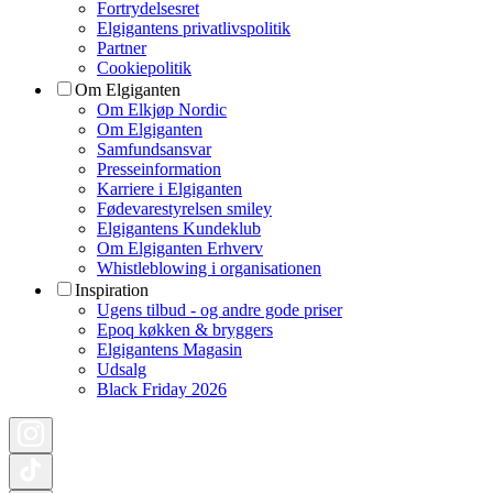
Fortrydelsesret
Elgigantens privatlivspolitik
Partner
Cookiepolitik
Om Elgiganten
Om Elkjøp Nordic
Om Elgiganten
Samfundsansvar
Presseinformation
Karriere i Elgiganten
Fødevarestyrelsen smiley
Elgigantens Kundeklub
Om Elgiganten Erhverv
Whistleblowing i organisationen
Inspiration
Ugens tilbud - og andre gode priser
Epoq køkken & bryggers
Elgigantens Magasin
Udsalg
Black Friday 2026