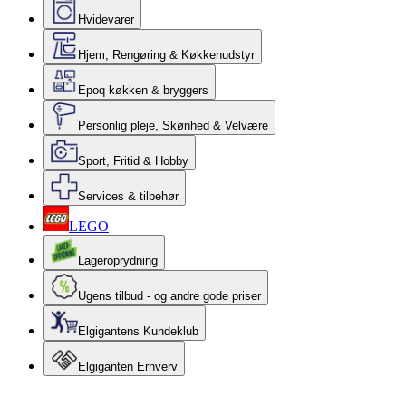
Hvidevarer
Hjem, Rengøring & Køkkenudstyr
Epoq køkken & bryggers
Personlig pleje, Skønhed & Velvære
Sport, Fritid & Hobby
Services & tilbehør
LEGO
Lageroprydning
Ugens tilbud - og andre gode priser
Elgigantens Kundeklub
Elgiganten Erhverv