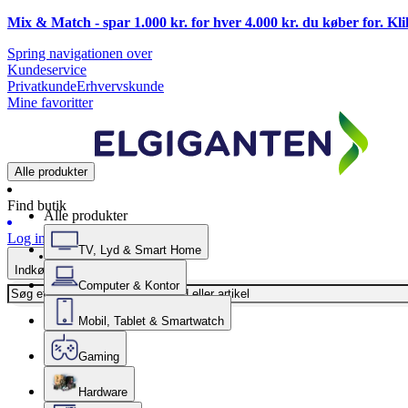
Mix & Match - spar 1.000 kr. for hver 4.000 kr. du køber for. Kl
Spring navigationen over
Kundeservice
Privatkunde
Erhvervskunde
Mine favoritter
Alle produkter
Find butik
Alle produkter
Log ind
TV, Lyd & Smart Home
Indkøbskurv
Computer & Kontor
Mobil, Tablet & Smartwatch
Gaming
Hardware