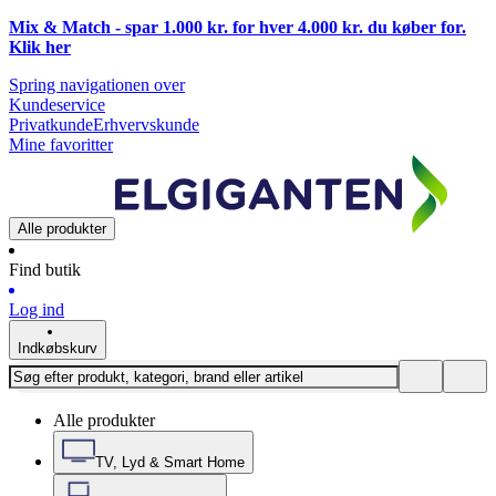
Mix & Match - spar 1.000 kr. for hver 4.000 kr. du køber for.
Klik
her
Spring navigationen over
Kundeservice
Privatkunde
Erhvervskunde
Mine favoritter
Alle produkter
Find butik
Log ind
Indkøbskurv
Alle produkter
TV, Lyd & Smart Home