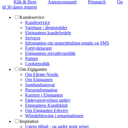
Klik & Hent
Annoncegaranti
Prismatch
Op
til 30 dages returret
Kundeservice
Kundeservice
Varehuse / åbningstider
Elgigantens kundefordele
Services
Information om spam/phishing-emails og SMS
Fortrydelsesret
Elgigantens privatlivspolitik
Partner
Cookiepolitik
Om Elgiganten
Om Elkjøp Nordic
Om Elgiganten
Samfundsansvar
Presseinformation
Karriere i Elgiganten
Fødevarestyrelsen smiley
Elgigantens Kundeklub
Om Elgiganten Erhverv
Whistleblowing i organisationen
Inspiration
Ugens tilbud - og andre gode priser