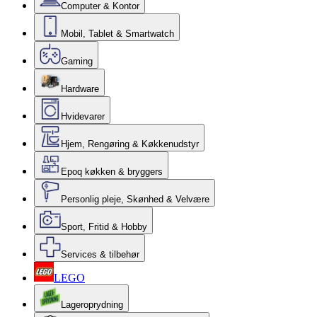
Computer & Kontor
Mobil, Tablet & Smartwatch
Gaming
Hardware
Hvidevarer
Hjem, Rengøring & Køkkenudstyr
Epoq køkken & bryggers
Personlig pleje, Skønhed & Velvære
Sport, Fritid & Hobby
Services & tilbehør
LEGO
Lageroprydning