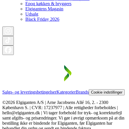
Epoq køkken & bryggers
Elgigantens Magasin
Udsalg
Black Friday 2026
Salgs- og leveringsbetingelser
Kategorier
Brands
Cookie indstillinger
©2026 Elgiganten A/S | Arne Jacobsens Allé 16, 2. - 2300
København S. | CVR: 17237977 | Alle rettigheder forbeholdes |
hello@elgiganten.dk | Vi tager forbehold for tryk- og korrekturfejl
samt afgifts- og prisændringer. Vi gør i øvrigt opmærksom på at din
bestilling ikke er bindende for Elgiganten, før Elgiganten har
behandlet din ordre og sendt en bindende faktura.