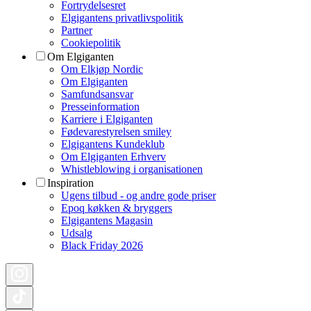
Fortrydelsesret
Elgigantens privatlivspolitik
Partner
Cookiepolitik
Om Elgiganten
Om Elkjøp Nordic
Om Elgiganten
Samfundsansvar
Presseinformation
Karriere i Elgiganten
Fødevarestyrelsen smiley
Elgigantens Kundeklub
Om Elgiganten Erhverv
Whistleblowing i organisationen
Inspiration
Ugens tilbud - og andre gode priser
Epoq køkken & bryggers
Elgigantens Magasin
Udsalg
Black Friday 2026