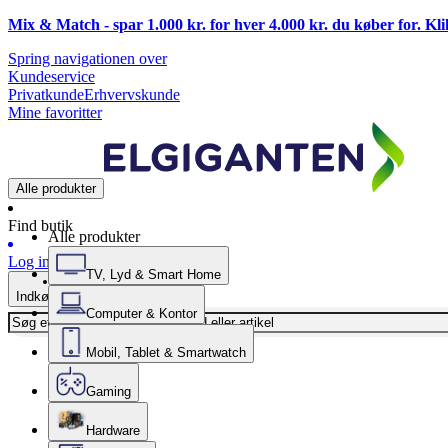
Mix & Match - spar 1.000 kr. for hver 4.000 kr. du køber for. Kl
Spring navigationen over
Kundeservice
Privatkunde
Erhvervskunde
Mine favoritter
Alle produkter
Find butik
Alle produkter
Log ind
TV, Lyd & Smart Home
Indkøbskurv
Computer & Kontor
Mobil, Tablet & Smartwatch
Gaming
Hardware