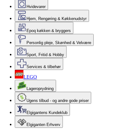
Hvidevarer
Hjem, Rengøring & Køkkenudstyr
Epoq køkken & bryggers
Personlig pleje, Skønhed & Velvære
Sport, Fritid & Hobby
Services & tilbehør
LEGO
Lageroprydning
Ugens tilbud - og andre gode priser
Elgigantens Kundeklub
Elgiganten Erhverv