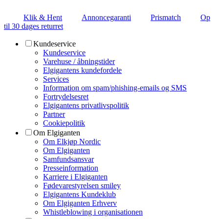
Klik & Hent
Annoncegaranti
Prismatch
Op
til 30 dages returret
Kundeservice
Kundeservice
Varehuse / åbningstider
Elgigantens kundefordele
Services
Information om spam/phishing-emails og SMS
Fortrydelsesret
Elgigantens privatlivspolitik
Partner
Cookiepolitik
Om Elgiganten
Om Elkjøp Nordic
Om Elgiganten
Samfundsansvar
Presseinformation
Karriere i Elgiganten
Fødevarestyrelsen smiley
Elgigantens Kundeklub
Om Elgiganten Erhverv
Whistleblowing i organisationen