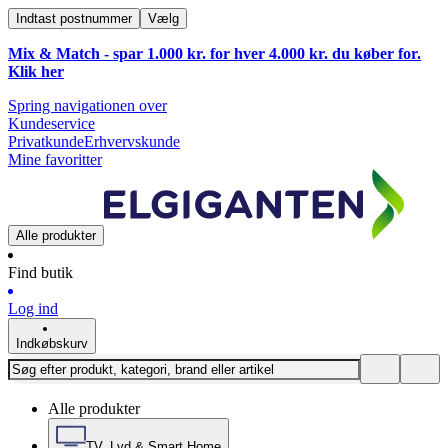
Indtast postnummer
Vælg
Mix & Match - spar 1.000 kr. for hver 4.000 kr. du køber for.
Klik
her
Spring navigationen over
Kundeservice
Privatkunde
Erhvervskunde
Mine favoritter
Alle produkter
Find butik
Log ind
Indkøbskurv
Alle produkter
TV, Lyd & Smart Home