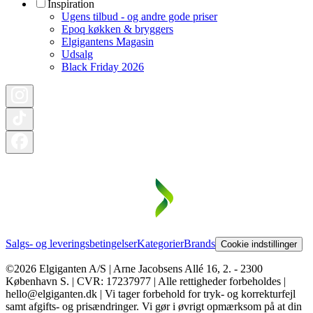
Inspiration
Ugens tilbud - og andre gode priser
Epoq køkken & bryggers
Elgigantens Magasin
Udsalg
Black Friday 2026
Salgs- og leveringsbetingelser
Kategorier
Brands
Cookie indstillinger
©2026 Elgiganten A/S | Arne Jacobsens Allé 16, 2. - 2300
København S. | CVR: 17237977 | Alle rettigheder forbeholdes |
hello@elgiganten.dk | Vi tager forbehold for tryk- og korrekturfejl
samt afgifts- og prisændringer. Vi gør i øvrigt opmærksom på at din