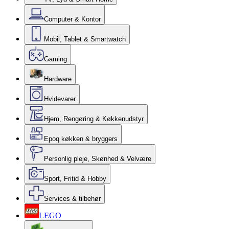
Computer & Kontor
Mobil, Tablet & Smartwatch
Gaming
Hardware
Hvidevarer
Hjem, Rengøring & Køkkenudstyr
Epoq køkken & bryggers
Personlig pleje, Skønhed & Velvære
Sport, Fritid & Hobby
Services & tilbehør
LEGO