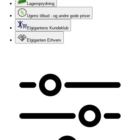
Lageroprydning
Ugens tilbud - og andre gode priser
Elgigantens Kundeklub
Elgiganten Erhverv