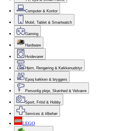
Computer & Kontor
Mobil, Tablet & Smartwatch
Gaming
Hardware
Hvidevarer
Hjem, Rengøring & Køkkenudstyr
Epoq køkken & bryggers
Personlig pleje, Skønhed & Velvære
Sport, Fritid & Hobby
Services & tilbehør
LEGO