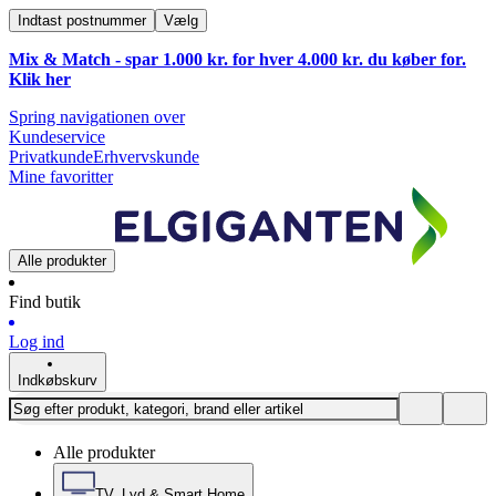
Indtast postnummer
Vælg
Mix & Match - spar 1.000 kr. for hver 4.000 kr. du køber for.
Klik
her
Spring navigationen over
Kundeservice
Privatkunde
Erhvervskunde
Mine favoritter
Alle produkter
Find butik
Log ind
Indkøbskurv
Alle produkter
TV, Lyd & Smart Home