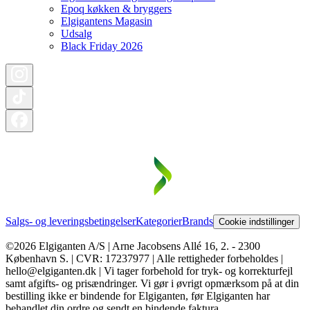
Epoq køkken & bryggers
Elgigantens Magasin
Udsalg
Black Friday 2026
Salgs- og leveringsbetingelser
Kategorier
Brands
Cookie indstillinger
©2026 Elgiganten A/S | Arne Jacobsens Allé 16, 2. - 2300
København S. | CVR: 17237977 | Alle rettigheder forbeholdes |
hello@elgiganten.dk | Vi tager forbehold for tryk- og korrekturfejl
samt afgifts- og prisændringer. Vi gør i øvrigt opmærksom på at din
bestilling ikke er bindende for Elgiganten, før Elgiganten har
behandlet din ordre og sendt en bindende faktura.