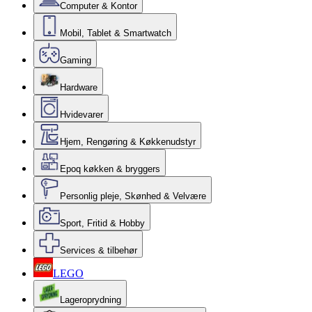
Computer & Kontor
Mobil, Tablet & Smartwatch
Gaming
Hardware
Hvidevarer
Hjem, Rengøring & Køkkenudstyr
Epoq køkken & bryggers
Personlig pleje, Skønhed & Velvære
Sport, Fritid & Hobby
Services & tilbehør
LEGO
Lageroprydning