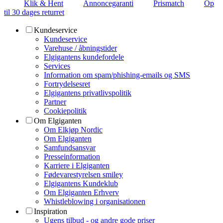
Klik & Hent
Annoncegaranti
Prismatch
Op
til 30 dages returret
Kundeservice
Kundeservice
Varehuse / åbningstider
Elgigantens kundefordele
Services
Information om spam/phishing-emails og SMS
Fortrydelsesret
Elgigantens privatlivspolitik
Partner
Cookiepolitik
Om Elgiganten
Om Elkjøp Nordic
Om Elgiganten
Samfundsansvar
Presseinformation
Karriere i Elgiganten
Fødevarestyrelsen smiley
Elgigantens Kundeklub
Om Elgiganten Erhverv
Whistleblowing i organisationen
Inspiration
Ugens tilbud - og andre gode priser