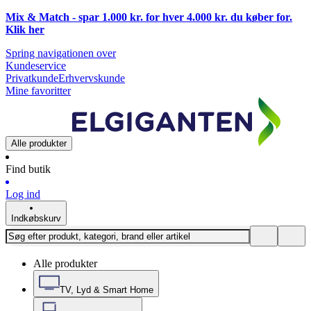
Mix & Match - spar 1.000 kr. for hver 4.000 kr. du køber for.
Klik
her
Spring navigationen over
Kundeservice
Privatkunde
Erhvervskunde
Mine favoritter
Alle produkter
Find butik
Log ind
Indkøbskurv
Alle produkter
TV, Lyd & Smart Home