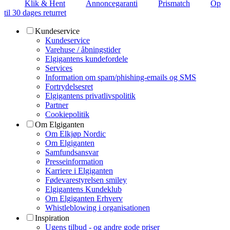
Klik & Hent
Annoncegaranti
Prismatch
Op
til 30 dages returret
Kundeservice
Kundeservice
Varehuse / åbningstider
Elgigantens kundefordele
Services
Information om spam/phishing-emails og SMS
Fortrydelsesret
Elgigantens privatlivspolitik
Partner
Cookiepolitik
Om Elgiganten
Om Elkjøp Nordic
Om Elgiganten
Samfundsansvar
Presseinformation
Karriere i Elgiganten
Fødevarestyrelsen smiley
Elgigantens Kundeklub
Om Elgiganten Erhverv
Whistleblowing i organisationen
Inspiration
Ugens tilbud - og andre gode priser