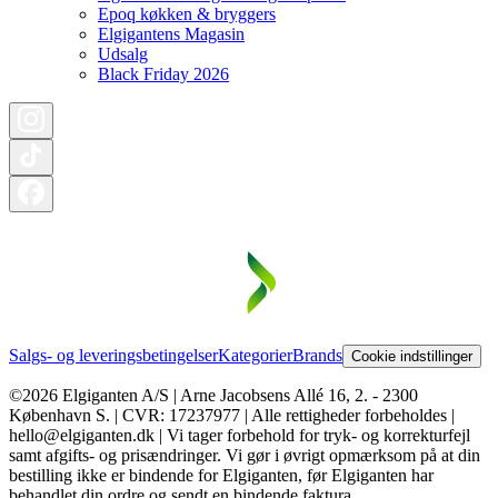
Epoq køkken & bryggers
Elgigantens Magasin
Udsalg
Black Friday 2026
Salgs- og leveringsbetingelser
Kategorier
Brands
Cookie indstillinger
©2026 Elgiganten A/S | Arne Jacobsens Allé 16, 2. - 2300
København S. | CVR: 17237977 | Alle rettigheder forbeholdes |
hello@elgiganten.dk | Vi tager forbehold for tryk- og korrekturfejl
samt afgifts- og prisændringer. Vi gør i øvrigt opmærksom på at din
bestilling ikke er bindende for Elgiganten, før Elgiganten har
behandlet din ordre og sendt en bindende faktura.