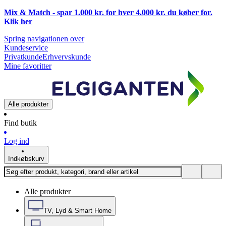
Mix & Match - spar 1.000 kr. for hver 4.000 kr. du køber for.
Klik
her
Spring navigationen over
Kundeservice
Privatkunde
Erhvervskunde
Mine favoritter
Alle produkter
Find butik
Log ind
Indkøbskurv
Alle produkter
TV, Lyd & Smart Home