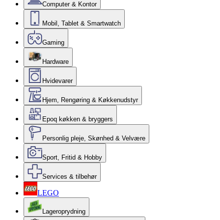
Computer & Kontor
Mobil, Tablet & Smartwatch
Gaming
Hardware
Hvidevarer
Hjem, Rengøring & Køkkenudstyr
Epoq køkken & bryggers
Personlig pleje, Skønhed & Velvære
Sport, Fritid & Hobby
Services & tilbehør
LEGO
Lageroprydning