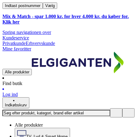
Indtast postnummer
Vælg
Mix & Match - spar 1.000 kr. for hver 4.000 kr. du køber for.
Klik
her
Spring navigationen over
Kundeservice
Privatkunde
Erhvervskunde
Mine favoritter
Alle produkter
Find butik
Log ind
Indkøbskurv
Alle produkter
TV, Lyd & Smart Home