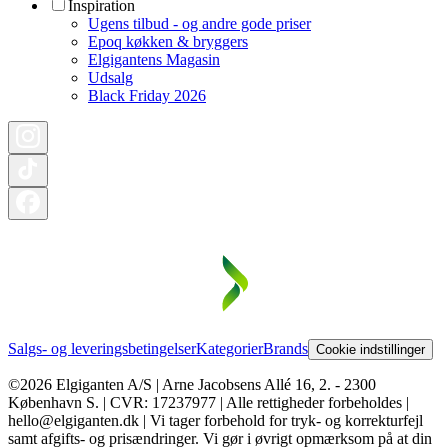
Inspiration
Ugens tilbud - og andre gode priser
Epoq køkken & bryggers
Elgigantens Magasin
Udsalg
Black Friday 2026
Salgs- og leveringsbetingelser
Kategorier
Brands
Cookie indstillinger
©2026 Elgiganten A/S | Arne Jacobsens Allé 16, 2. - 2300
København S. | CVR: 17237977 | Alle rettigheder forbeholdes |
hello@elgiganten.dk | Vi tager forbehold for tryk- og korrekturfejl
samt afgifts- og prisændringer. Vi gør i øvrigt opmærksom på at din