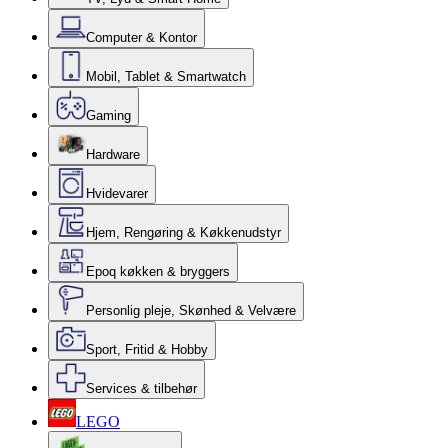
Computer & Kontor
Mobil, Tablet & Smartwatch
Gaming
Hardware
Hvidevarer
Hjem, Rengøring & Køkkenudstyr
Epoq køkken & bryggers
Personlig pleje, Skønhed & Velvære
Sport, Fritid & Hobby
Services & tilbehør
LEGO