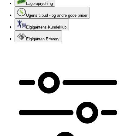
Lageroprydning
Ugens tilbud - og andre gode priser
Elgigantens Kundeklub
Elgiganten Erhverv