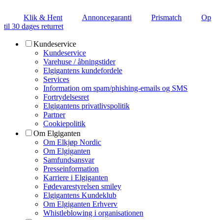
Klik & Hent
Annoncegaranti
Prismatch
Op
til 30 dages returret
Kundeservice
Kundeservice
Varehuse / åbningstider
Elgigantens kundefordele
Services
Information om spam/phishing-emails og SMS
Fortrydelsesret
Elgigantens privatlivspolitik
Partner
Cookiepolitik
Om Elgiganten
Om Elkjøp Nordic
Om Elgiganten
Samfundsansvar
Presseinformation
Karriere i Elgiganten
Fødevarestyrelsen smiley
Elgigantens Kundeklub
Om Elgiganten Erhverv
Whistleblowing i organisationen