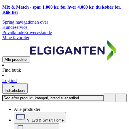
Mix & Match - spar 1.000 kr. for hver 4.000 kr. du køber for.
Klik
her
Spring navigationen over
Kundeservice
Privatkunde
Erhvervskunde
Mine favoritter
Alle produkter
Find butik
Log ind
Indkøbskurv
Alle produkter
TV, Lyd & Smart Home