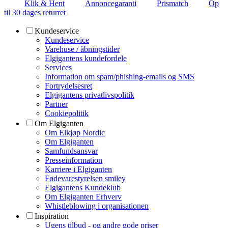
Klik & Hent
Annoncegaranti
Prismatch
Op
til 30 dages returret
Kundeservice
Kundeservice
Varehuse / åbningstider
Elgigantens kundefordele
Services
Information om spam/phishing-emails og SMS
Fortrydelsesret
Elgigantens privatlivspolitik
Partner
Cookiepolitik
Om Elgiganten
Om Elkjøp Nordic
Om Elgiganten
Samfundsansvar
Presseinformation
Karriere i Elgiganten
Fødevarestyrelsen smiley
Elgigantens Kundeklub
Om Elgiganten Erhverv
Whistleblowing i organisationen
Inspiration
Ugens tilbud - og andre gode priser