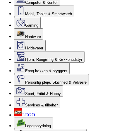
Computer & Kontor
Mobil, Tablet & Smartwatch
Gaming
Hardware
Hvidevarer
Hjem, Rengøring & Køkkenudstyr
Epoq køkken & bryggers
Personlig pleje, Skønhed & Velvære
Sport, Fritid & Hobby
Services & tilbehør
LEGO
Lageroprydning