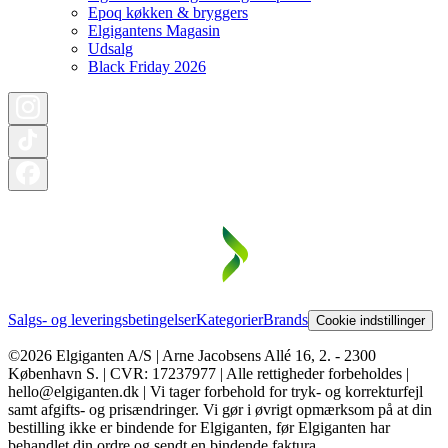
Epoq køkken & bryggers
Elgigantens Magasin
Udsalg
Black Friday 2026
Salgs- og leveringsbetingelser
Kategorier
Brands
Cookie indstillinger
©2026 Elgiganten A/S | Arne Jacobsens Allé 16, 2. - 2300
København S. | CVR: 17237977 | Alle rettigheder forbeholdes |
hello@elgiganten.dk | Vi tager forbehold for tryk- og korrekturfejl
samt afgifts- og prisændringer. Vi gør i øvrigt opmærksom på at din
bestilling ikke er bindende for Elgiganten, før Elgiganten har
behandlet din ordre og sendt en bindende faktura.