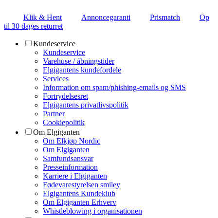
Klik & Hent
Annoncegaranti
Prismatch
Op
til 30 dages returret
Kundeservice
Kundeservice
Varehuse / åbningstider
Elgigantens kundefordele
Services
Information om spam/phishing-emails og SMS
Fortrydelsesret
Elgigantens privatlivspolitik
Partner
Cookiepolitik
Om Elgiganten
Om Elkjøp Nordic
Om Elgiganten
Samfundsansvar
Presseinformation
Karriere i Elgiganten
Fødevarestyrelsen smiley
Elgigantens Kundeklub
Om Elgiganten Erhverv
Whistleblowing i organisationen