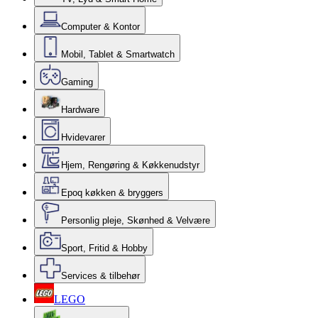
Computer & Kontor
Mobil, Tablet & Smartwatch
Gaming
Hardware
Hvidevarer
Hjem, Rengøring & Køkkenudstyr
Epoq køkken & bryggers
Personlig pleje, Skønhed & Velvære
Sport, Fritid & Hobby
Services & tilbehør
LEGO