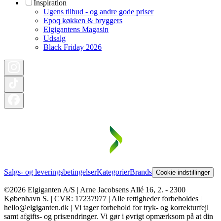
Inspiration
Ugens tilbud - og andre gode priser
Epoq køkken & bryggers
Elgigantens Magasin
Udsalg
Black Friday 2026
Salgs- og leveringsbetingelser
Kategorier
Brands
Cookie indstillinger
©2026 Elgiganten A/S | Arne Jacobsens Allé 16, 2. - 2300
København S. | CVR: 17237977 | Alle rettigheder forbeholdes |
hello@elgiganten.dk | Vi tager forbehold for tryk- og korrekturfejl
samt afgifts- og prisændringer. Vi gør i øvrigt opmærksom på at din