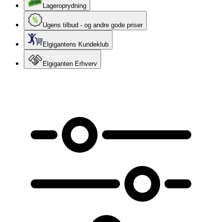
Lageroprydning
Ugens tilbud - og andre gode priser
Elgigantens Kundeklub
Elgiganten Erhverv