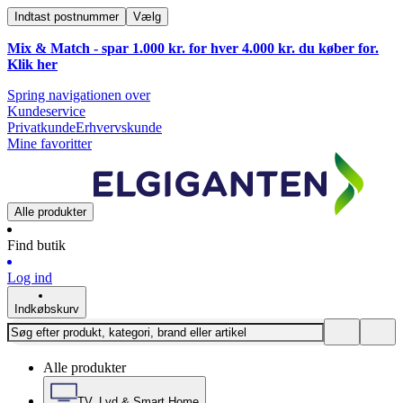
Indtast postnummer
Vælg
Mix & Match - spar 1.000 kr. for hver 4.000 kr. du køber for.
Klik
her
Spring navigationen over
Kundeservice
Privatkunde
Erhvervskunde
Mine favoritter
Alle produkter
Find butik
Log ind
Indkøbskurv
Alle produkter
TV, Lyd & Smart Home