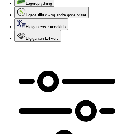
Lageroprydning
Ugens tilbud - og andre gode priser
Elgigantens Kundeklub
Elgiganten Erhverv