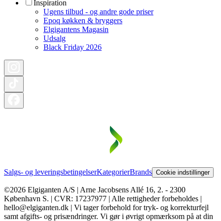
Inspiration
Ugens tilbud - og andre gode priser
Epoq køkken & bryggers
Elgigantens Magasin
Udsalg
Black Friday 2026
Salgs- og leveringsbetingelser
Kategorier
Brands
Cookie indstillinger
©2026 Elgiganten A/S | Arne Jacobsens Allé 16, 2. - 2300
København S. | CVR: 17237977 | Alle rettigheder forbeholdes |
hello@elgiganten.dk | Vi tager forbehold for tryk- og korrekturfejl
samt afgifts- og prisændringer. Vi gør i øvrigt opmærksom på at din