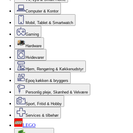
Computer & Kontor
Mobil, Tablet & Smartwatch
Gaming
Hardware
Hvidevarer
Hjem, Rengøring & Køkkenudstyr
Epoq køkken & bryggers
Personlig pleje, Skønhed & Velvære
Sport, Fritid & Hobby
Services & tilbehør
LEGO