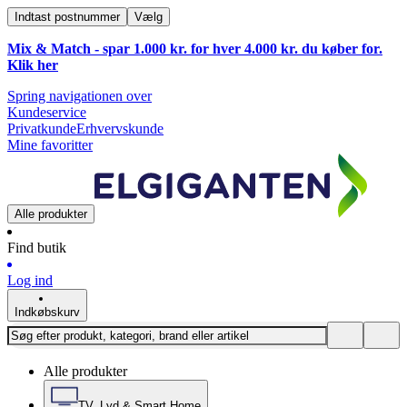
Indtast postnummer
Vælg
Mix & Match - spar 1.000 kr. for hver 4.000 kr. du køber for.
Klik
her
Spring navigationen over
Kundeservice
Privatkunde
Erhvervskunde
Mine favoritter
Alle produkter
Find butik
Log ind
Indkøbskurv
Alle produkter
TV, Lyd & Smart Home