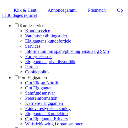
Klik & Hent
Annoncegaranti
Prismatch
Op
til 30 dages returret
Kundeservice
Kundeservice
Varehuse / åbningstider
Elgigantens kundefordele
Services
Information om spam/phishing-emails og SMS
Fortrydelsesret
Elgigantens privatlivspolitik
Partner
Cookiepolitik
Om Elgiganten
Om Elkjøp Nordic
Om Elgiganten
Samfundsansvar
Presseinformation
Karriere i Elgiganten
Fødevarestyrelsen smiley
Elgigantens Kundeklub
Om Elgiganten Erhverv
Whistleblowing i organisationen